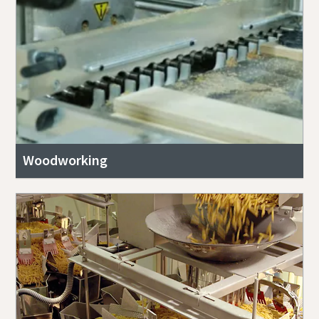
Submit
En ole robotti
Aloita vahvistus klikkaamalla
Friendly
Captcha ⇗
Woodworking