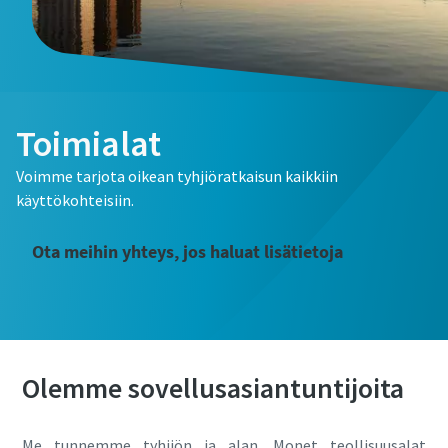
Etunimi
Sukunimi
Toimialat
Sähköposti
Voimme tarjota oikean tyhjiöratkaisun kaikkiin
käyttökohteisiin.
Puhelin
Ota meihin yhteys, jos haluat lisätietoja
Lisätietoja
Yritys
Olemme sovellusasiantuntijoita
Maa
Me tunnemme tyhjiön ja alan. Monet teollisuusalat