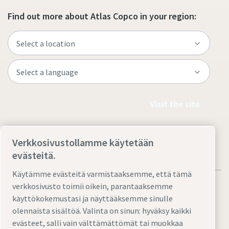
Find out more about Atlas Copco in your region:
Visit the site
Verkkosivustollamme käytetään
evästeitä.
Käytämme evästeitä varmistaaksemme, että tämä
verkkosivusto toimii oikein, parantaaksemme
käyttökokemustasi ja näyttääksemme sinulle
olennaista sisältöä. Valinta on sinun: hyväksy kaikki
Legal & Privacy Notices
Hallinnoi evästeitä
Accessibility
evästeet, salli vain välttämättömät tai muokkaa