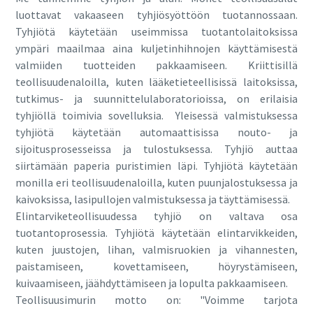
luottavat vakaaseen tyhjiösyöttöön tuotannossaan.
Tyhjiötä käytetään useimmissa tuotantolaitoksissa
Katu
ympäri maailmaa aina kuljetinhihnojen käyttämisestä
valmiiden tuotteiden pakkaamiseen. Kriittisillä
teollisuudenaloilla, kuten lääketieteellisissä laitoksissa,
Postitoimipaikka
tutkimus- ja suunnittelulaboratorioissa, on erilaisia
tyhjiöllä toimivia sovelluksia. Yleisessä valmistuksessa
tyhjiötä käytetään automaattisissa nouto- ja
Postinumero
sijoitusprosesseissa ja tulostuksessa. Tyhjiö auttaa
siirtämään paperia puristimien läpi. Tyhjiötä käytetään
monilla eri teollisuudenaloilla, kuten puunjalostuksessa ja
Pyyntö
kaivoksissa, lasipullojen valmistuksessa ja täyttämisessä.
Elintarviketeollisuudessa tyhjiö on valtava osa
Kysymykset tai pyynnöt
tuotantoprosessia. Tyhjiötä käytetään elintarvikkeiden,
kuten juustojen, lihan, valmisruokien ja vihannesten,
paistamiseen, kovettamiseen, höyrystämiseen,
kuivaamiseen, jäähdyttämiseen ja lopulta pakkaamiseen.
Teollisuusimurin motto on: "Voimme tarjota