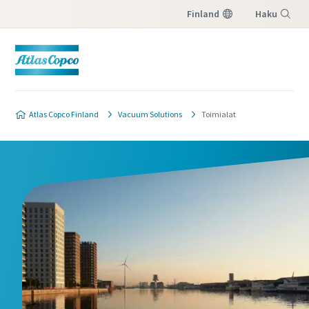
Finland
Haku
Valikko
Contact our vacuum pump
Atlas Copco Finland
Vacuum Solutions
Toimialat
experts
Atlas Copco has a dedicated team
to advise you on vacuum pumps
and vacuum solutions.
Kaikki tähdellä (*) merkityt kentät ovat
pakollisia
Henkilötiedot