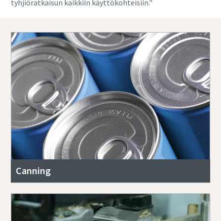
tyhjiöratkaisun kaikkiin käyttökohteisiin."
By submitting this request, Atlas
Copco will be able to contact you
through the collected
information. More information
can be found in our privacy policy.
I have read and accepted the
privacy policy
I agree to receive
notification about new
products, events and special
Canning
promotions from Atlas
Copco Vacuum.