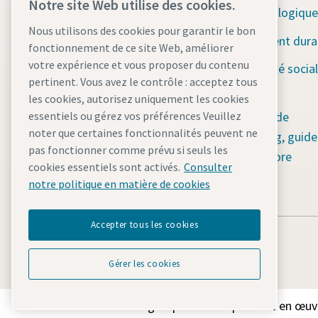
Notre site Web utilise des cookies.
Outils de construction
Solutions écologique
Nous utilisons des cookies pour garantir le bon
Pompes d'assèchement
Développement dura
fonctionnement de ce site Web, améliorer
Systèmes de stockage
votre expérience et vous proposer du contenu
Responsabilité social
d'énergie
pertinent. Vous avez le contrôle : acceptez tous
Water for All
les cookies, autorisez uniquement les cookies
Mâts d'éclairage
Plate-forme de
essentiels ou gérez vos préférences Veuillez
noter que certaines fonctionnalités peuvent ne
Compresseurs d'air
contenu : blog, guide
pas fonctionner comme prévu si seuls les
mobiles
bien plus encore
cookies essentiels sont activés.
Consulter
Générateurs
notre politique en matière de cookies
Accepter tous les cookies
Gérer les cookies
Découvrez comment le groupe Atlas Copco met en œuvre