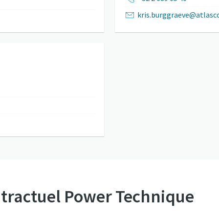
kris.burggraeve@atlas
ntractuel Power Technique