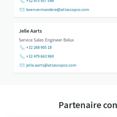
+32 475 957 549
koen.vermandere@atlascopco.com
Jelle Aarts
Service Sales Engineer Belux
+32 268 905 18
+32 479 663 969
jelle.aarts@atlascopco.com
Partenaire co