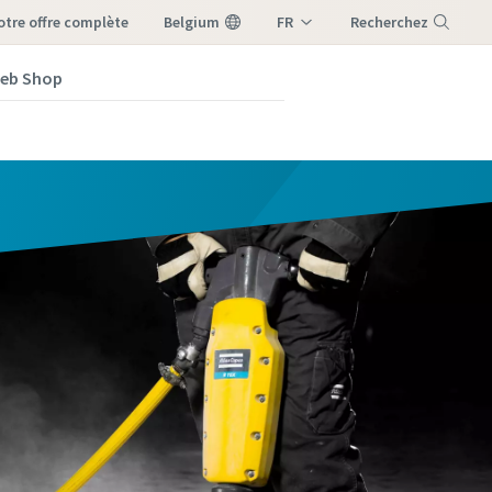
notre offre complète
Belgium
FR
Recherchez
NL
eb Shop
Menu
s