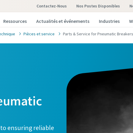
Contactez-Nous
Nos Postes Disponibles
Ressources
Actualités et événements
Industries
W
echnique
Pièces et service
Parts & Service for Pneumatic Breaker
neumatic
 to ensuring reliable