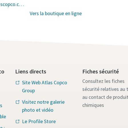
planning.pts@be.atlascopco.com
Vers la boutique en ligne
co
Liens directs
Fiches sécurité
Consultez les fiches
Site Web Atlas Copco
sécurité relatives au t
Group
au contact de produi
Visitez notre galerie
chimiques
s
photo et vidéo
ble
Le Profile Store
e :