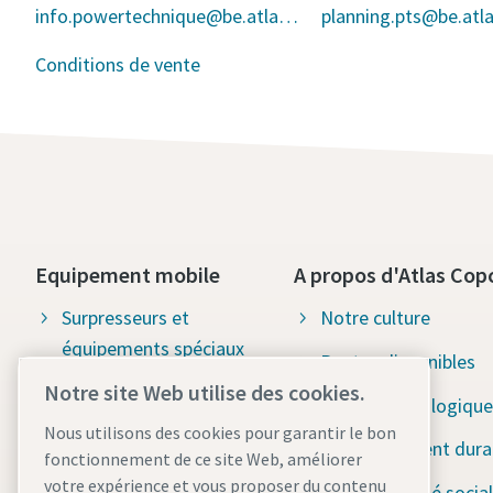
info.powertechnique@be.atlascopco.com
Conditions de vente
Equipement mobile
A propos d'Atlas Cop
Surpresseurs et
Notre culture
équipements spéciaux
Postes disponibles
Notre site Web utilise des cookies.
Outils de construction
Solutions écologique
Nous utilisons des cookies pour garantir le bon
Pompes d'assèchement
Développement dura
fonctionnement de ce site Web, améliorer
Systèmes de stockage
votre expérience et vous proposer du contenu
Responsabilité social