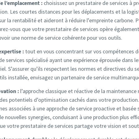
de l’emplacement :
choisissez un prestataire de services à p
ion. Les courtes distances pour les déplacements et la logis
sur la rentabilité et aideront à réduire l’empreinte carbone. P
rez-vous que votre prestataire de services opère égalemen
evoir une norme de service cohérente pour vos outils.
expertise :
tout en vous concentrant sur vos compétences de
de services spécialisé ayant une expérience éprouvée dans l
iel. S’assurer qu’ils respectent les normes et directives du s
tils installée, envisagez un partenaire de service multimarqu
ovation :
l’approche classique et réactive de la maintenance n
es potentiels d’optimisation cachés dans votre production.
es associées à une approche de service proactive et basée 
e nouvelles synergies, conduisant à une production plus effi
e votre prestataire de services partage votre vision et sout