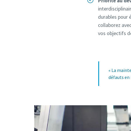
Priorité au d
interdisciplina
durables pour 
collaborez avec
vos objectifs d
« La maint
défauts en