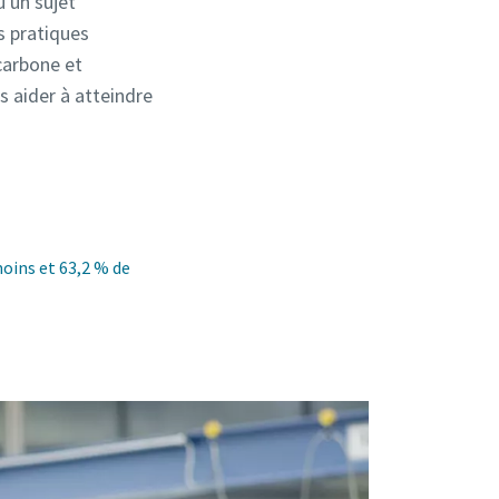
 un sujet
s pratiques
carbone et
s aider à atteindre
oins et 63,2 % de