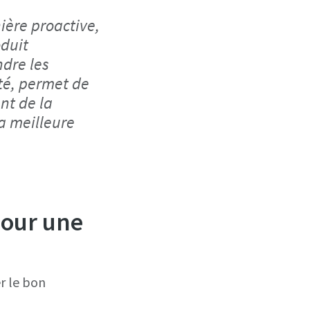
ière proactive,
oduit
ndre les
ité, permet de
nt de la
la meilleure
pour une
r le bon