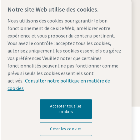
Notre site Web utilise des cookies.
Nous utilisons des cookies pour garantir le bon
fonctionnement de ce site Web, améliorer votre
expérience et vous proposer du contenu pertinent.
Vous avez le contrôle : acceptez tous les cookies,
autorisez uniquement les cookies essentiels ou gérez
vos préférences Veuillez noter que certaines
fonctionnalités peuvent ne pas fonctionner comme
Mentions légales et déclaration de confidentialité
prévu si seuls les cookies essentiels sont
Gérer les cookies
Accessibilité
Plan du site
activés.
Consulter notre politique en matière de
cookies
© 2026 Atlas Copco AB
Accepter tous les
cookies
Découvrez comment le groupe Atlas Copco met en
œuvre une technologie qui transforme l'avenir.
Visitez le site Web Atlas Copco Group
Gérer les cookies