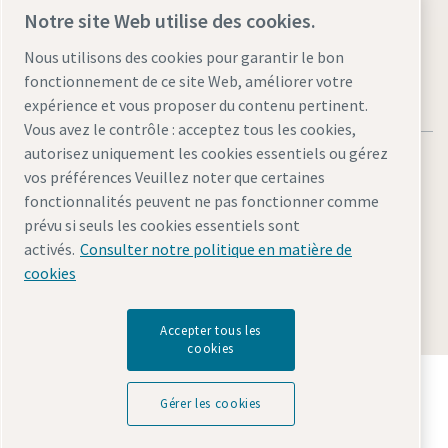
Visitez le site
Notre site Web utilise des cookies.
Nous utilisons des cookies pour garantir le bon
fonctionnement de ce site Web, améliorer votre
expérience et vous proposer du contenu pertinent.
Vous avez le contrôle : acceptez tous les cookies,
autorisez uniquement les cookies essentiels ou gérez
vos préférences Veuillez noter que certaines
fonctionnalités peuvent ne pas fonctionner comme
prévu si seuls les cookies essentiels sont
Mentions légales et politique de confidentialité
activés.
Consulter notre politique en matière de
Gérer les cookies
Accessibilité
Plan du site
cookies
© 2026 Atlas Copco
Accepter tous les
cookies
Découvrez comment le groupe Atlas Copco met en
œuvre une technologie qui transforme l'avenir.
Gérer les cookies
Visitez le site Web Atlas Copco Group