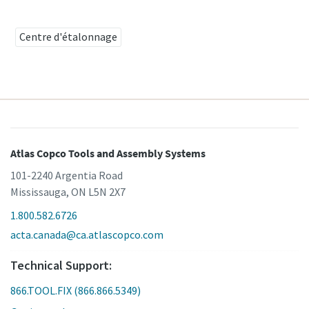
Centre d'étalonnage
C'est le moment d'étalonner ?
Assurez votre qualité et réduisez les défauts grâce à
l’étalonnage des outils et à l’étalonnage d’assurance
qualité accrédité.​
Momentum Talks
Faites étalonner vos outils dès maintenant !
Découvrez des discussions inspirantes et captivantes sur
Atlas Copco Tools and Assembly Systems
Atlas Copco
101-2240 Argentia Road
Mississauga, ON L5N 2X7
Regarder
1.800.582.6726
Voir tous nos secteurs d'activité
acta.canada@ca.atlascopco.com
Technical Support:
Documentation et ressources
Tout voir
866.TOOL.FIX (866.866.5349)