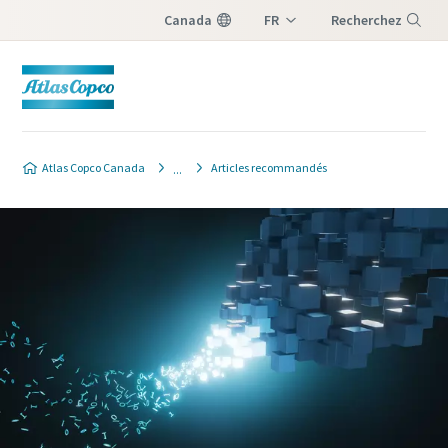
Canada
FR
Recherchez
EN
Menu
Atlas Copco Canada
Articles recommandés