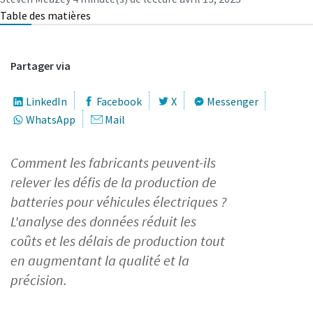
Table des matières
C'est le moment d'étalonner ?
Partager via
Assurez votre qualité et réduisez les défauts grâce à
l’étalonnage des outils et à l’étalonnage d’assurance
LinkedIn
Facebook
X
Messenger
qualité accrédité.​
WhatsApp
Mail
Momentum Talks
Faites étalonner vos outils dès maintenant !
Découvrez des discussions inspirantes et captivantes sur
Comment les fabricants peuvent-ils
Atlas Copco
relever les défis de la production de
batteries pour véhicules électriques ?
Regarder
L'analyse des données réduit les
Voir tous nos secteurs d'activité
coûts et les délais de production tout
en augmentant la qualité et la
Documentation et ressources
précision.
Tout voir