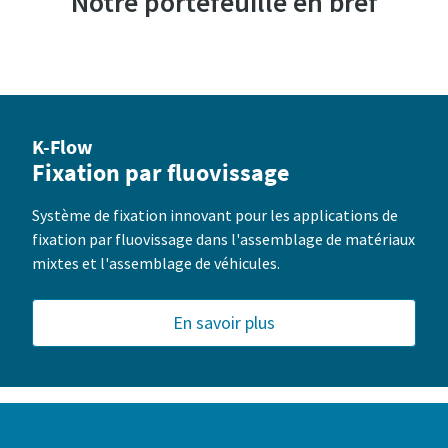
Notre portefeuille en bref
Oui, contactez-moi !
Oui, contactez-moi !
Vérification Anti-Robot
Vérification Anti-Robot
Cliquez ici pour vérifier
Cliquez ici pour vérifier
Friendly
Friendly
Captcha ⇗
Captcha ⇗
K-Flow
Fixation par fluovissage
Système de fixation innovant pour les applications de
fixation par fluovissage dans l'assemblage de matériaux
mixtes et l'assemblage de véhicules.
En savoir plus