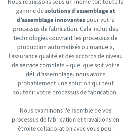
Nous réunissons sous un même toit toute la
Pays
Pays
gamme de
solutions d’assemblage et
C'est le moment d'étalonner ?
d’assemblage innovantes
pour votre
Code postal
Code postal
processus de fabrication. Cela inclut des
Assurez votre qualité et réduisez les défauts grâce à
technologies couvrant les processus de
l’étalonnage des outils et à l’étalonnage d’assurance
Demande
Demande
qualité accrédité.​
production automatisés ou manuels,
Momentum Talks
l’assurance qualité et des accords de niveau
Type de demande
Type de demande
Faites étalonner vos outils dès maintenant !
Découvrez des discussions inspirantes et captivantes sur
de service complets – quel que soit votre
Atlas Copco
défi d’assemblage, nous avons
Dites-nous ce qui vous intéresse :
Dites-nous ce qui vous intéresse :
probablement une solution qui peut
Regarder
soutenir votre processus de fabrication.
Voir tous nos secteurs d'activité
Nous examinons l’ensemble de vos
Documentation et ressources
Tout voir
processus de fabrication et travaillons en
étroite collaboration avec vous pour