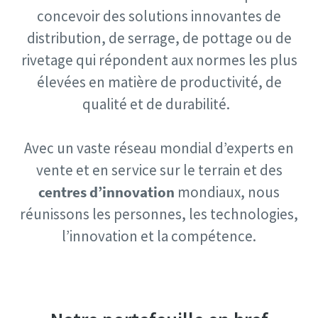
concevoir des solutions innovantes de
En soumettant cette demande,
En soumettant cette demande,
distribution, de serrage, de pottage ou de
vous permettez à Atlas Copco de
vous permettez à Atlas Copco de
rivetage qui répondent aux normes les plus
vous contacter grâce aux
vous contacter grâce aux
informations recueillies. Vous
informations recueillies. Vous
élevées en matière de productivité, de
trouverez plus d'informations
trouverez plus d'informations
qualité et de durabilité.
dans notre politique de
dans notre politique de
confidentialité.
confidentialité.
Avec un vaste réseau mondial d’experts en
J'ai lu et j'accepte la
J'ai lu et j'accepte la
vente et en service sur le terrain et des
politique de confidentialité
politique de confidentialité
centres d’innovation
mondiaux, nous
Oui, je souhaite recevoir des
Oui, je souhaite recevoir des
réunissons les personnes, les technologies,
informations sur les
informations sur les
l’innovation et la compétence.
produits, services et
produits, services et
événements Atlas Copco. Je
événements Atlas Copco. Je
peux me désabonner à tout
peux me désabonner à tout
moment.
moment.