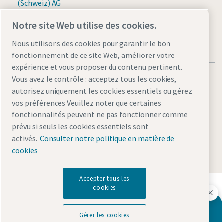
(Schweiz) AG
Notre site Web utilise des cookies.
Nous utilisons des cookies pour garantir le bon
fonctionnement de ce site Web, améliorer votre
expérience et vous proposer du contenu pertinent.
Vous avez le contrôle : acceptez tous les cookies,
autorisez uniquement les cookies essentiels ou gérez
vos préférences Veuillez noter que certaines
Mentions légales et politique de confidentialité
fonctionnalités peuvent ne pas fonctionner comme
prévu si seuls les cookies essentiels sont
Gérer les cookies
Accessibilité
Plan du site
activés.
Consulter notre politique en matière de
© 2026 Atlas Copco (Schweiz) AG & Atlas Copco IAS GmbH
cookies
Accepter tous les
Découvrez comment le groupe Atlas Copco met en
cookies
œuvre une technologie qui transforme l'avenir.
Visitez le site Web Atlas Copco Group
Vous souhaitez en savoir plus sur nos
Gérer les cookies