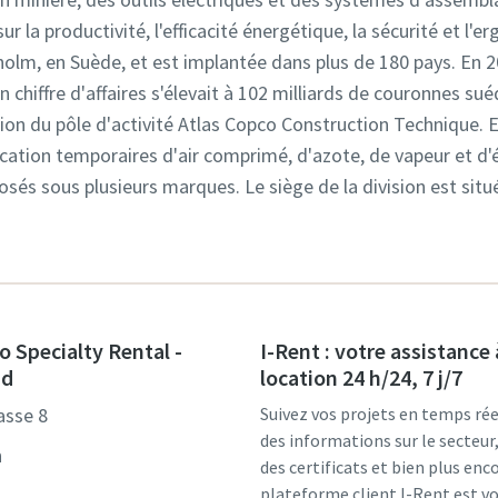
ur la productivité, l'efficacité énergétique, la sécurité et l
kholm, en Suède, et est implantée dans plus de 180 pays. En 
chiffre d'affaires s'élevait à 102 milliards de couronnes suéd
ion du pôle d'activité Atlas Copco Construction Technique. El
ocation temporaires d'air comprimé, d'azote, de vapeur et d'é
osés sous plusieurs marques. Le siège de la division est sit
o Specialty Rental -
I-Rent : votre assistance 
nd
location 24 h/24, 7 j/7
asse 8
Suivez vos projets en temps rée
des informations sur le secteu
n
des certificats et bien plus enco
plateforme client I-Rent est v