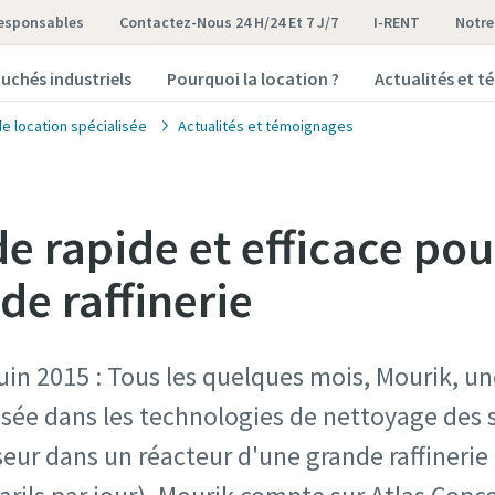
Responsables
Contactez-Nous 24 H/24 Et 7 J/7
I-RENT
notr
uchés industriels
Pourquoi la location ?
Actualités et 
de location spécialisée
Actualités et témoignages
 rapide et efficace pour
de raffinerie
juin 2015 : Tous les quelques mois, Mourik, un
isée dans les technologies de nettoyage des 
yseur dans un réacteur d'une grande raffinerie