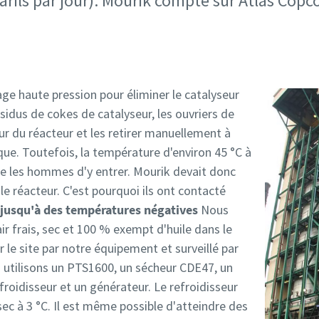
arils par jour). Mourik compte sur Atlas Copco
age haute pression pour éliminer le catalyseur
ésidus de cokes de catalyseur, les ouvriers de
eur du réacteur et les retirer manuellement à
ue. Toutefois, la température d'environ 45 °C à
he les hommes d'y entrer. Mourik devait donc
le réacteur. C'est pourquoi ils ont contacté
 jusqu'à des températures négatives
Nous
air frais, sec et 100 % exempt d'huile dans le
r le site par notre équipement et surveillé par
 utilisons un PTS1600, un sécheur CDE47, un
efroidisseur et un générateur. Le refroidisseur
 sec à 3 °C. Il est même possible d'atteindre des