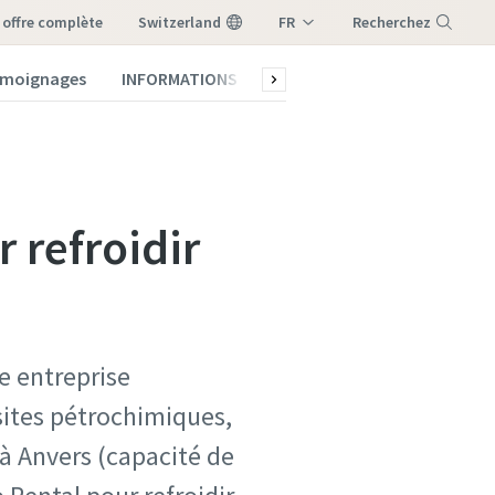
e offre complète
Switzerland
FR
Recherchez
DE
témoignages
INFORMATIONS
Qui sommes-nous ?
Menu
IT
 refroidir
e entreprise
sites pétrochimiques,
 à Anvers (capacité de