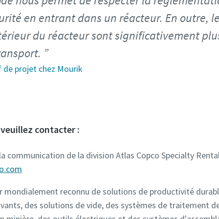
de nous permet de respecter la réglementati
urité en entrant dans un réacteur. En outre, l
ntérieur du réacteur sont significativement plu
ransport.
 de projet chez Mourik
veuillez contacter :
 la communication de la division Atlas Copco Specialty Rental 
co.com
r mondialement reconnu de solutions de productivité durable
vants, des solutions de vide, des systèmes de traitement de
tion minière, des outils électriques et des systèmes d'assem