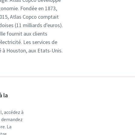
'ergonomie. Fondée en 1873,
2015, Atlas Copco comptait
oises (11 milliards d'euros).
le fournit aux clients
lectricité. Les services de
ué à Houston, aux Etats-Unis.
à la
l, accédez à
r, demandez
re. La
otre