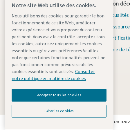
Contactez-nous dès aujourd'hui
Section déc
Notre site Web utilise des cookies.
Assistance d'urgence 24h/24 et
Actualité
Nous utilisons des cookies pour garantir le bon
7j/7
fonctionnement de ce site Web, améliorer
Ressource
votre expérience et vous proposer du contenu
pertinent. Vous avez le contrôle : acceptez tous
Nos services
Certificat
les cookies, autorisez uniquement les cookies
Parc
Zone de t
essentiels ou gérez vos préférences Veuillez
noter que certaines fonctionnalités peuvent ne
Industries
pas fonctionner comme prévu si seuls les
cookies essentiels sont activés.
Consulter
Pourquoi la location ?
notre politique en matière de cookies
Accepter tous les cookies
Gérer les cookies
Découvrez comment le groupe Atlas Copco met en œuvre