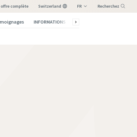
e offre complète
Switzerland
FR
Recherchez
DE
témoignages
INFORMATIONS
Qui sommes-nous ?
Menu
IT