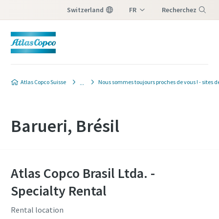
Switzerland
FR
Recherchez
DE
Menu
IT
Atlas Copco Suisse
Nous sommes toujours proches de vous ! - sites d
Barueri, Brésil
Atlas Copco Brasil Ltda. -
Specialty Rental
Rental location