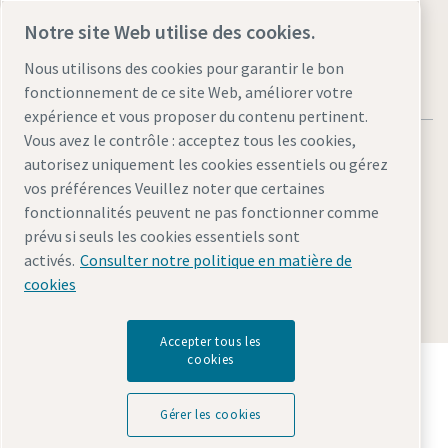
Notre site Web utilise des cookies.
Nous utilisons des cookies pour garantir le bon
fonctionnement de ce site Web, améliorer votre
expérience et vous proposer du contenu pertinent.
Vous avez le contrôle : acceptez tous les cookies,
autorisez uniquement les cookies essentiels ou gérez
vos préférences Veuillez noter que certaines
fonctionnalités peuvent ne pas fonctionner comme
Mentions légales et déclaration de confidentialité
prévu si seuls les cookies essentiels sont
Gérer les cookies
Accessibilité
Plan du site
activés.
Consulter notre politique en matière de
cookies
© 2026 Atlas Copco AB
Accepter tous les
cookies
Découvrez comment le groupe Atlas Copco met en
œuvre une technologie qui transforme l'avenir.
Visitez le site Web Atlas Copco Group
Gérer les cookies