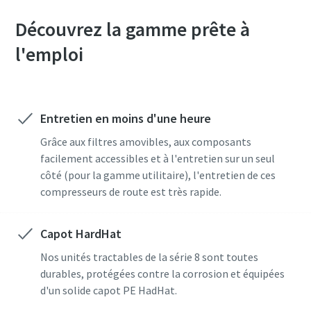
Découvrez la gamme prête à
l'emploi
Entretien en moins d'une heure
Offre spéciale sur les outils hydrauliques
Grâce aux filtres amovibles, aux composants
Découvrez nos packs d'outils hydrauliques et choisissez
facilement accessibles et à l'entretien sur un seul
celui qui vous convient le mieux.
côté (pour la gamme utilitaire), l'entretien de ces
compresseurs de route est très rapide.
Détails des packs
Capot HardHat
Nos unités tractables de la série 8 sont toutes
durables, protégées contre la corrosion et équipées
d'un solide capot PE HadHat.