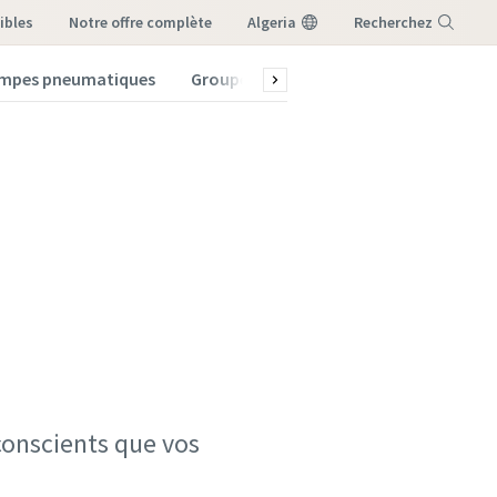
ibles
notre offre complète
Algeria
Recherchez
mpes pneumatiques
Groupes électrogènes
Menu
onscients que vos