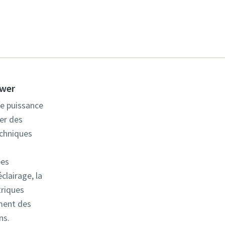
ower
de puissance
er des
echniques
pes
clairage, la
triques
ment des
ns.