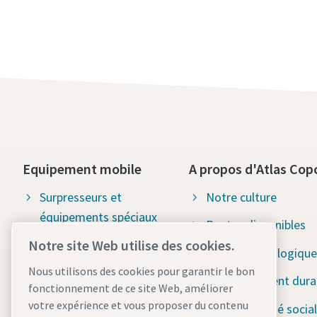
Equipement mobile
A propos d'Atlas Cop
Surpresseurs et
Notre culture
équipements spéciaux
Postes disponibles
Outils de construction
Notre site Web utilise des cookies.
Solutions écologique
Nous utilisons des cookies pour garantir le bon
Pompes d'assèchement
Développement dura
fonctionnement de ce site Web, améliorer
Systèmes de stockage
votre expérience et vous proposer du contenu
Responsabilité social