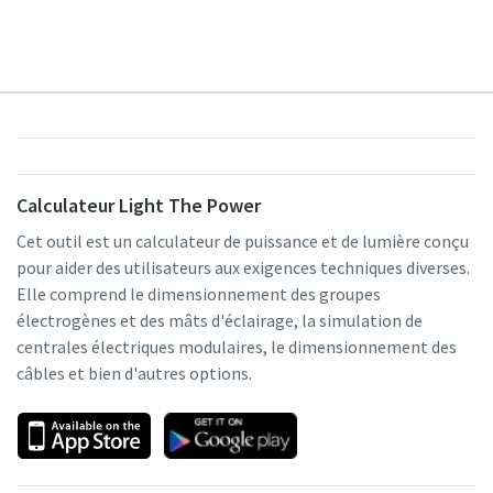
Offre spéciale sur les outils hydrauliques
Calculateur Light The Power
Cet outil est un calculateur de puissance et de lumière conçu
Découvrez nos packs d'outils hydrauliques et choisissez
pour aider des utilisateurs aux exigences techniques diverses.
celui qui vous convient le mieux.
Elle comprend le dimensionnement des groupes
électrogènes et des mâts d'éclairage, la simulation de
Détails des packs
centrales électriques modulaires, le dimensionnement des
câbles et bien d'autres options.