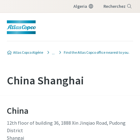
Algeria
Recherchez
Menu
Atlas Copco Algérie
Find the Atlas Copco office nearest to you.
China Shanghai
China
12th floor of building 36, 1888 Xin Jinqiao Road, Pudong
District
Shangai