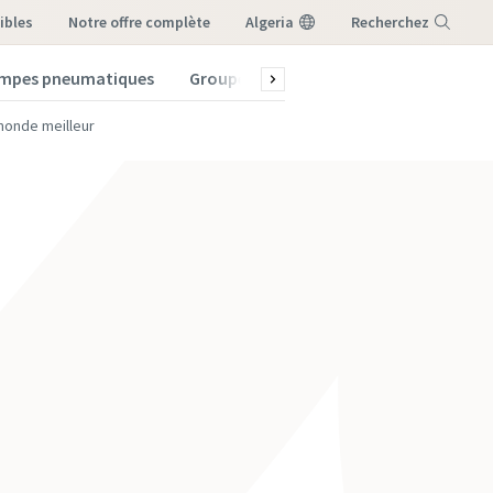
ibles
notre offre complète
Algeria
Recherchez
mpes pneumatiques
Groupes électrogènes
Menu
monde meilleur