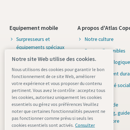
Equipement mobile
A propos d'Atlas Cop
Surpresseurs et
Notre culture
équipements spéciaux
Postes disponibles
Notre site Web utilise des cookies.
Outils de construction
Solutions écologique
Nous utilisons des cookies pour garantir le bon
Pompes d'assèchement
Développement dura
fonctionnement de ce site Web, améliorer
Systèmes de stockage
votre expérience et vous proposer du contenu
Responsabilité social
d'énergie
pertinent. Vous avez le contrôle : acceptez tous
Water for All
les cookies, autorisez uniquement les cookies
Mâts d'éclairage
Plate-forme de
essentiels ou gérez vos préférences Veuillez
noter que certaines fonctionnalités peuvent ne
Compresseurs d'air
contenu : blog, guide
pas fonctionner comme prévu si seuls les
mobiles
bien plus encore
cookies essentiels sont activés.
Consulter