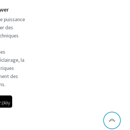
ower
de puissance
er des
echniques
pes
clairage, la
triques
ment des
ns.