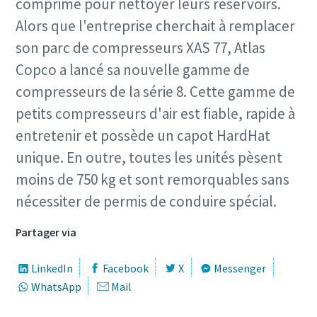
comprimé pour nettoyer leurs réservoirs.
Alors que l'entreprise cherchait à remplacer
son parc de compresseurs XAS 77, Atlas
Copco a lancé sa nouvelle gamme de
compresseurs de la série 8. Cette gamme de
petits compresseurs d'air est fiable, rapide à
Offre spéciale sur les outils hydrauliques
entretenir et possède un capot HardHat
Découvrez nos packs d'outils hydrauliques et choisissez
unique. En outre, toutes les unités pèsent
celui qui vous convient le mieux.
moins de 750 kg et sont remorquables sans
nécessiter de permis de conduire spécial.
Détails des packs
Partager via
LinkedIn
Facebook
X
Messenger
WhatsApp
Mail