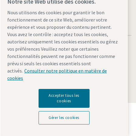
Notre site Web utilise des cookies.
Nous utilisons des cookies pour garantir le bon
fonctionnement de ce site Web, améliorer votre
expérience et vous proposer du contenu pertinent.
Vous avez le contrôle : acceptez tous les cookies,
autorisez uniquement les cookies essentiels ou gérez
vos préférences Veuillez noter que certaines
fonctionnalités peuvent ne pas fonctionner comme
prévu si seuls les cookies essentiels sont
Mentions légales et politique de confidentialité
activés.
Consulter notre politique en matière de
Gérer les cookies
Accessibilité
Plan du site
cookies
© 2026 Atlas Copco
Accepter tous les
cookies
Découvrez comment le groupe Atlas Copco met en
œuvre une technologie qui transforme l'avenir.
Gérer les cookies
Visitez le site Web Atlas Copco Group
Membre Atlas Copco Group