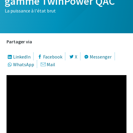
gamme TwinPower QAC
La puissance à l'état brut
Partager via
LinkedIn
Facebook
X
Messenger
WhatsApp
Mail