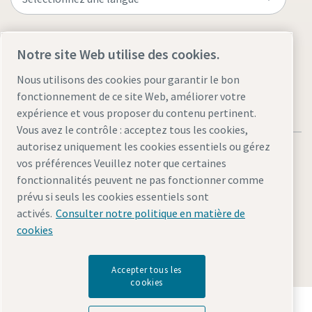
Visitez le site
Notre site Web utilise des cookies.
Nous utilisons des cookies pour garantir le bon
fonctionnement de ce site Web, améliorer votre
expérience et vous proposer du contenu pertinent.
Vous avez le contrôle : acceptez tous les cookies,
autorisez uniquement les cookies essentiels ou gérez
vos préférences Veuillez noter que certaines
fonctionnalités peuvent ne pas fonctionner comme
prévu si seuls les cookies essentiels sont
Mentions légales et politique de confidentialité
activés.
Consulter notre politique en matière de
Gérer les cookies
Accessibilité
Plan du site
cookies
© 2026 Atlas Copco
Accepter tous les
cookies
Découvrez comment le groupe Atlas Copco met en