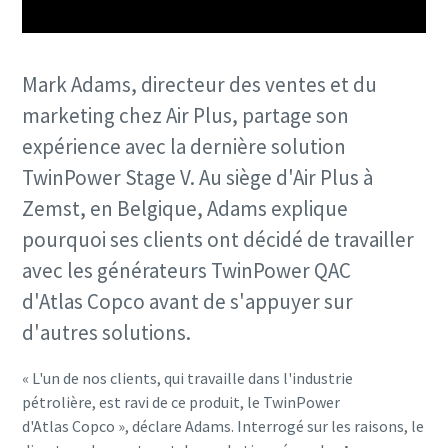
Mark Adams, directeur des ventes et du
marketing chez Air Plus, partage son
expérience avec la dernière solution
TwinPower Stage V. Au siège d'Air Plus à
Offre spéciale sur les outils hydrauliques
Zemst, en Belgique, Adams explique
Découvrez nos packs d'outils hydrauliques et choisissez
pourquoi ses clients ont décidé de travailler
celui qui vous convient le mieux.
avec les générateurs TwinPower QAC
Détails des packs
d'Atlas Copco avant de s'appuyer sur
d'autres solutions.
« L'un de nos clients, qui travaille dans l'industrie
pétrolière, est ravi de ce produit, le TwinPower
d'Atlas Copco », déclare Adams. Interrogé sur les raisons, le