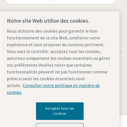
Visitez le site
Notre site Web utilise des cookies.
Nous utilisons des cookies pour garantir le bon
fonctionnement de ce site Web, améliorer votre
expérience et vous proposer du contenu pertinent.
Vous avez le contrôle : acceptez tous les cookies,
autorisez uniquement les cookies essentiels ou gérez
vos préférences Veuillez noter que certaines
fonctionnalités peuvent ne pas fonctionner comme
prévu si seuls les cookies essentiels sont
Mentions légales et politique de confidentialité
activés.
Consulter notre politique en matière de
Gérer les cookies
Accessibilité
Plan du site
cookies
© 2026 Atlas Copco
Accepter tous les
cookies
Découvrez comment le groupe Atlas Copco met en