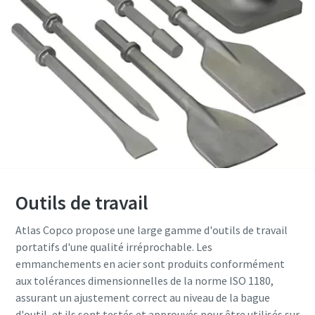
Offre spéciale sur les outils hydrauliques
Découvrez nos packs d'outils hydrauliques et choisissez
celui qui vous convient le mieux.
Outils de travail
Détails des packs
Atlas Copco propose une large gamme d'outils de travail
portatifs d'une qualité irréprochable. Les
emmanchements en acier sont produits conformément
aux tolérances dimensionnelles de la norme ISO 1180,
assurant un ajustement correct au niveau de la bague
d'outil, et ils sont testés et approuvés pour être utilisés sur