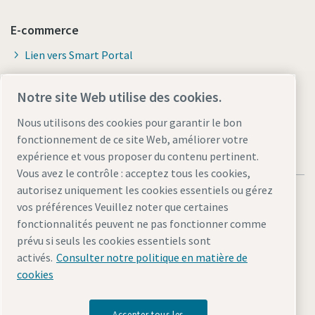
E-commerce
Lien vers Smart Portal
Conditions générales de vente
Notre site Web utilise des cookies.
Nous utilisons des cookies pour garantir le bon
fonctionnement de ce site Web, améliorer votre
expérience et vous proposer du contenu pertinent.
Vous avez le contrôle : acceptez tous les cookies,
autorisez uniquement les cookies essentiels ou gérez
vos préférences Veuillez noter que certaines
fonctionnalités peuvent ne pas fonctionner comme
prévu si seuls les cookies essentiels sont
Politique de confidentialité et cookies
Gérer les cookies
activés.
Consulter notre politique en matière de
Accessibilité
Plan du site
cookies
© 2026 Atlas Copco Applications Industrielles
Accepter tous les