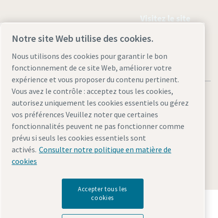
Visitez le site
Notre site Web utilise des cookies.
Nous utilisons des cookies pour garantir le bon
fonctionnement de ce site Web, améliorer votre
expérience et vous proposer du contenu pertinent.
Vous avez le contrôle : acceptez tous les cookies,
autorisez uniquement les cookies essentiels ou gérez
vos préférences Veuillez noter que certaines
fonctionnalités peuvent ne pas fonctionner comme
Mentions légales et déclaration de confidentialité
prévu si seuls les cookies essentiels sont
Gérer les cookies
Accessibilité
Plan du site
activés.
Consulter notre politique en matière de
cookies
© 2026 Atlas Copco AB
Accepter tous les
cookies
Découvrez comment le groupe Atlas Copco met en
œuvre une technologie qui transforme l'avenir.