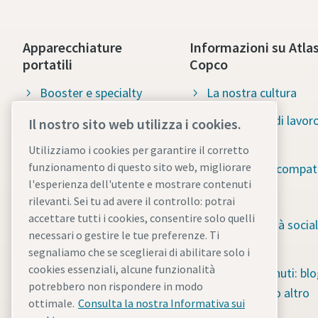
Apparecchiature
Informazioni su Atla
portatili
Copco
Booster e specialty
La nostra cultura
equipment
Opportunità di lavor
Il nostro sito web utilizza i cookies.
Attrezzature per le
disponibili
Utilizziamo i cookies per garantire il corretto
Costruzioni
funzionamento di questo sito web, migliorare
Soluzioni ecocompati
l'esperienza dell'utente e mostrare contenuti
Pompe per il drenaggio
Sostenibilità
rilevanti. Sei tu ad avere il controllo: potrai
Sistemi di accumulo di
accettare tutti i cookies, consentire solo quelli
Responsabilità social
necessari o gestire le tue preferenze. Ti
energia
Water for All
segnaliamo che se sceglierai di abilitare solo i
Torri faro
cookies essenziali, alcune funzionalità
Hub di contenuti: blo
potrebbero non rispondere in modo
Motocompressori
guide e molto altro
ottimale.
Consulta la nostra Informativa sui
ancora