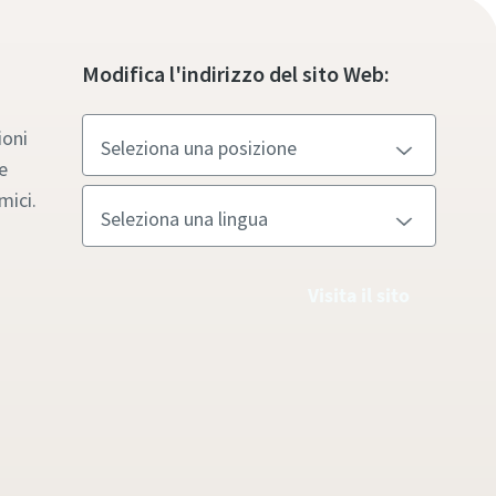
Modifica l'indirizzo del sito Web:
ioni
e
mici.
Visita il sito