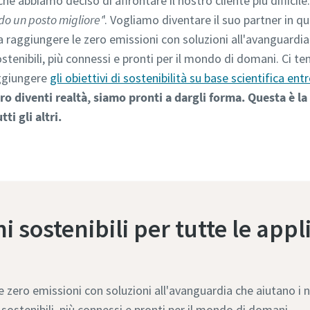
ché abbiamo deciso di affrontare il nostro cliente più difficil
do un posto migliore'
'. Vogliamo diventare il suo partner in q
 raggiungere le zero emissioni con soluzioni all'avanguardia c
ostenibili, più connessi e pronti per il mondo di domani. Ci t
ggiungere
gli obiettivi di sostenibilità su base scientifica entr
uro diventi realtà, siamo pronti a dargli forma. Questa è 
tti gli altri.
i sostenibili per tutte le appl
 zero emissioni con soluzioni all'avanguardia che aiutano i n
ù sostenibili, più connessi e pronti per il mondo di domani.