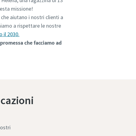
e: Helena, una ragazzina di 13
uesta missione!
he aiutano i nostri clienti a
eniamo a rispettare le nostre
o il 2030.
la promessa che facciamo ad
icazioni
ostri