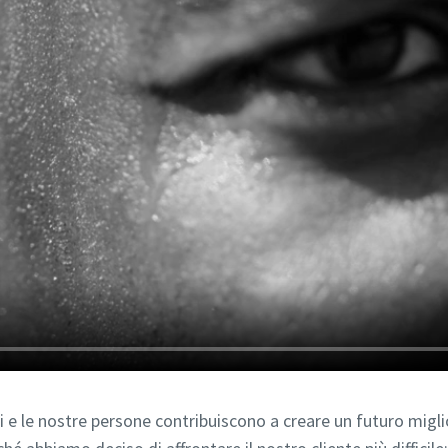
i e le nostre persone contribuiscono a creare un futuro migl