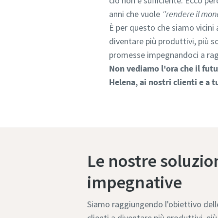
ciò non è sufficiente. Ecco per
anni che vuole
‘'rendere il mon
È per questo che siamo vicini a
diventare più produttivi, più s
promesse impegnandoci a ra
Non vediamo l'ora che il fut
Helena, ai nostri clienti e a tu
Le nostre soluzion
impegnative
Siamo raggiungendo l'obiettivo delle
clienti a diventare più produttivi, pi