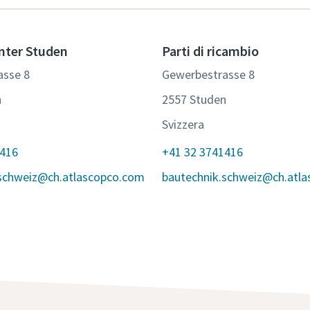
nter Studen
Parti di ricambio
asse 8
Gewerbestrasse 8
n
2557 Studen
Svizzera
1416
+41 32 3741416
.schweiz@ch.atlascopco.com
bautechnik.schweiz@ch.atl