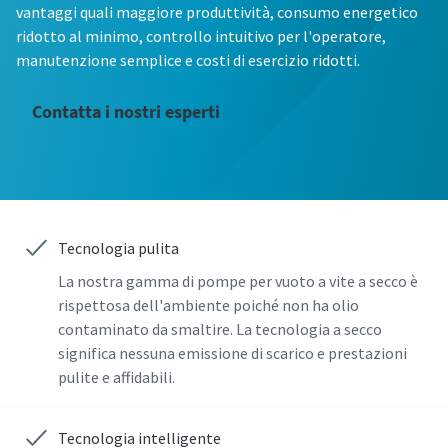
vantaggi quali maggiore produttività, consumo energetico
ridotto al minimo, controllo intuitivo per l'operatore,
Nome
Nome
Nome
Nome
Nome
manutenzione semplice e costi di esercizio ridotti.
Contatta i nostri esperti
Cognome
Cognome
Cognome
Cognome
Cognome
E-mail
E-mail
E-mail
E-mail
E-mail
Tecnologia pulita
Telefono
Telefono
Telefono
Telefono
Telefono
La nostra gamma di pompe per vuoto a vite a secco è
rispettosa dell'ambiente poiché non ha olio
contaminato da smaltire. La tecnologia a secco
Ulteriori informazioni
Ulteriori informazioni
Ulteriori informazioni
Ulteriori informazioni
Ulteriori informazioni
significa nessuna emissione di scarico e prestazioni
pulite e affidabili.
Azienda
Azienda
Azienda
Azienda
Azienda
Tecnologia intelligente