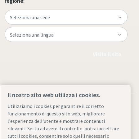
regione:
Visita il sito
Il nostro sito web utilizza i cookies.
Utilizziamo i cookies per garantire il corretto
funzionamento di questo sito web, migliorare
l'esperienza dell'utente e mostrare contenuti
Note legali e informativa sulla privacy
rilevanti. Sei tu ad avere il controllo: potrai accettare
Gestione preferenze cookies
Accessibilità
Mappa del sito
tutti i cookies, consentire solo quelli necessari o