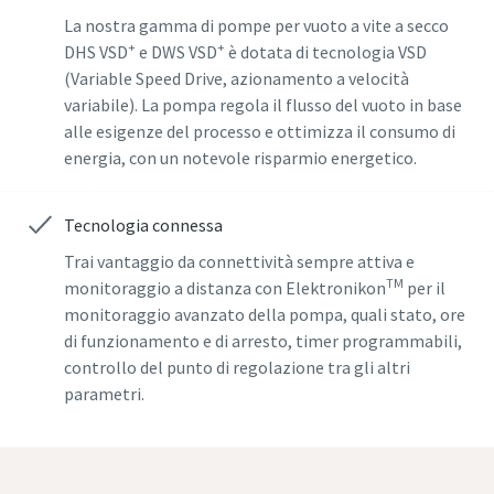
Paese
Paese
Paese
Paese
Paese
La nostra gamma di pompe per vuoto a vite a secco
+
+
DHS VSD
e DWS VSD
è dotata di tecnologia VSD
(Variable Speed Drive, azionamento a velocità
Via
Via
Via
Via
Via
variabile). La pompa regola il flusso del vuoto in base
alle esigenze del processo e ottimizza il consumo di
energia, con un notevole risparmio energetico.
Città
Città
Città
Città
Città
Tecnologia connessa
Trai vantaggio da connettività sempre attiva e
CAP
CAP
CAP
CAP
CAP
TM
monitoraggio a distanza con Elektronikon
per il
monitoraggio avanzato della pompa, quali stato, ore
Richiesta
Richiesta
Richiesta
Richiesta
Richiesta
di funzionamento e di arresto, timer programmabili,
controllo del punto di regolazione tra gli altri
parametri.
Eventuali domande o richieste
Eventuali domande o richieste
Eventuali domande o richieste
Eventuali domande o richieste
Eventuali domande o richieste