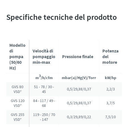
Specifiche tecniche del prodotto
Modello
di
Velocità di
Potenza
pompa
pompaggio
Pressione finale
del
(50/60
min-max
motore
Hz)
3
m
/h/cfm
mbar(a)/Hg(V)/Torr
kW/hp
GVS 80
51 - 78 / 30 -
0,5/29,88/0,37
2,2/3
VSD⁺
45
GVS 120
84 - 117 / 49 -
0,5/29,88/0,37
3,7/5
VSD⁺
68
GVS 255
119 - 250 / 70
0,3/29,89/0,22
7,5/10
VSD⁺
- 147