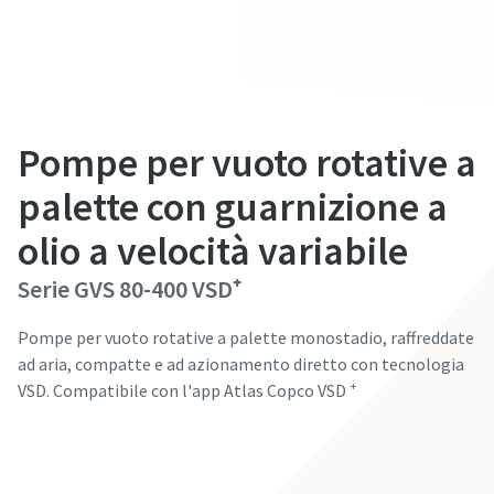
Nome
Nome
Nome
Nome
Nome
Cognome
Cognome
Cognome
Cognome
Cognome
Pompe per vuoto rotative a
palette con guarnizione a
E-mail
E-mail
E-mail
E-mail
E-mail
olio a velocità variabile
Serie GVS 80-400 VSD⁺
Telefono
Telefono
Telefono
Telefono
Telefono
Pompe per vuoto rotative a palette monostadio, raffreddate
ad aria, compatte e ad azionamento diretto con tecnologia
Ulteriori informazioni
Ulteriori informazioni
Ulteriori informazioni
Ulteriori informazioni
Ulteriori informazioni
+
VSD. Compatibile con l'app Atlas Copco VSD
Azienda
Azienda
Azienda
Azienda
Azienda
Contatta i nostri esperti