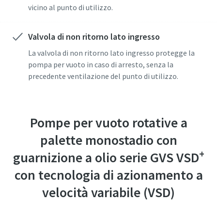
vicino al punto di utilizzo.
Invia
Invia
Invia
Invia
Invia
Valvola di non ritorno lato ingresso
La valvola di non ritorno lato ingresso protegge la
Verifica Anti-Robot
Verifica Anti-Robot
Verifica Anti-Robot
Verifica Anti-Robot
Verifica Anti-Robot
pompa per vuoto in caso di arresto, senza la
Clicca per iniziare
Clicca per iniziare
Clicca per iniziare
Clicca per iniziare
Clicca per iniziare
precedente ventilazione del punto di utilizzo.
Friendly
Friendly
Friendly
Friendly
Friendly
Captcha ⇗
Captcha ⇗
Captcha ⇗
Captcha ⇗
Captcha ⇗
Pompe per vuoto rotative a
palette monostadio con
+
guarnizione a olio serie GVS VSD
con tecnologia di azionamento a
velocità variabile (VSD)