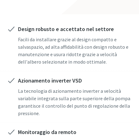
Paese
Paese
Paese
Paese
Paese
Design robusto e accettato nel settore
Via
Via
Via
Via
Via
Facili da installare grazie al design compatto e
salvaspazio, ad alta affidabilità con design robusto e
Città
Città
Città
Città
Città
manutenzione e usura ridotte grazie a velocità
dell'albero selezionate in modo ottimale.
CAP
CAP
CAP
CAP
CAP
Azionamento inverter VSD
La tecnologia di azionamento inverter a velocità
Richiesta
Richiesta
Richiesta
Richiesta
Richiesta
variabile integrata sulla parte superiore della pompa
garantisce il controllo del punto di regolazione della
Eventuali domande o richieste
Eventuali domande o richieste
Eventuali domande o richieste
Eventuali domande o richieste
Eventuali domande o richieste
pressione.
Monitoraggio da remoto