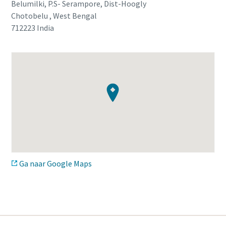
Belumilki, P.S- Serampore, Dist-Hoogly
Chotobelu , West Bengal
712223
India
Ga naar Google Maps