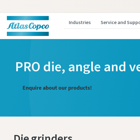
Industries
Service and Supp
PRO die, angle and ve
Enquire about our products!
Die grinders