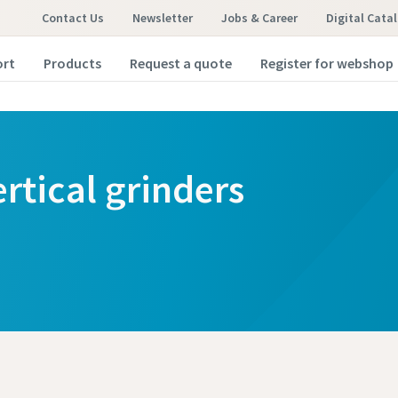
Contact Us
Newsletter
Jobs & Career
Digital Cata
ort
Products
Request a quote
Register for webshop
rtical grinders