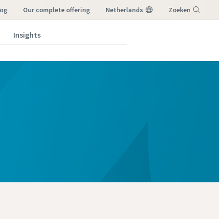
log
our complete offering
Netherlands
Zoeken
Insights
Menu