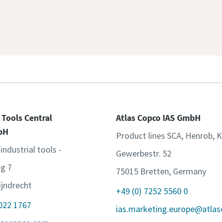
 Tools Central
Atlas Copco IAS GmbH
bH
Product lines SCA, Henrob, 
 industrial tools -
Gewerbestr. 52
g 7
75015 Bretten, Germany
jndrecht
+49 (0) 7252 5560 0
 022 1767
ias.marketing.europe@atla