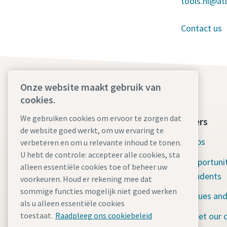
tools.nl@at
Contact us
Onze website maakt gebruik van
cookies.
We gebruiken cookies om ervoor te zorgen dat
Atlas Copco Group
Careers
de website goed werkt, om uw ervaring te
Atlas Copco in brief
Jobs
verbeteren en om u relevante inhoud te tonen.
U hebt de controle: accepteer alle cookies, sta
Social responsibility: Water for all
Opportunit
alleen essentiële cookies toe of beheer uw
Students
voorkeuren. Houd er rekening mee dat
Serving our customers
sommige functies mogelijk niet goed werken
Values and
The latest news
als u alleen essentiële cookies
Meet our 
toestaat.
Raadpleeg ons cookiebeleid