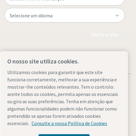
Visite o site
O nosso site utiliza cookies.
Utilizamos cookies para garantir que este site
funciona corretamente, melhorar a sua experiência e
mostrar-lhe conteúdos relevantes. Tem o controlo:
aceite todos os cookies, permita apenas os essenciais
ou gira as suas preferências. Tenha em atenção que
Avisos legais e de privacidade
Gerir cookies
Acessibilidade
algumas funcionalidades podem não funcionar como
Mapa do site
pretendido se apenas forem ativados cookies
essenciais.
Consulte a nossa Política de Cookies
© 2026 Atlas Copco AB