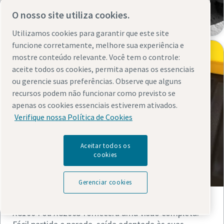
O nosso site utiliza cookies.
Utilizamos cookies para garantir que este site
funcione corretamente, melhore sua experiência e
mostre conteúdo relevante. Você tem o controle:
aceite todos os cookies, permita apenas os essenciais
ou gerencie suas preferências. Observe que alguns
recursos podem não funcionar como previsto se
apenas os cookies essenciais estiverem ativados.
Verifique nossa Política de Cookies
Aceitar todos os
Controladores e conectividade
cookies
avançados
Gerenciar cookies
Dependendo do modelo selecionado, o controlador
XC1004 ou XC2003 fornecerá uma visão completa.