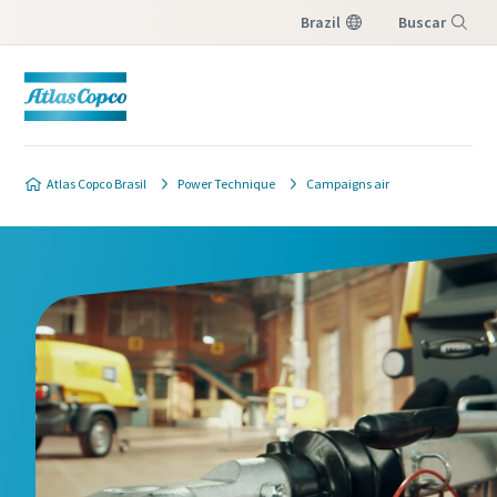
Brazil
Buscar
Menu
Atlas Copco Brasil
Power Technique
Campaigns air