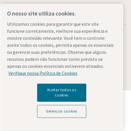
O nosso site utiliza cookies.
Utilizamos cookies para garantir que este site
funcione corretamente, melhore sua experiência e
mostre conteúdo relevante. Você tem o controle:
aceite todos os cookies, permita apenas os essenciais
ou gerencie suas preferências. Observe que alguns
Avisos Legais & Privacidade
Gerenciar cookies
Acessibilidade
recursos podem não funcionar como previsto se
Mapa do site
apenas os cookies essenciais estiverem ativados.
Verifique nossa Política de Cookies
© 2026 Atlas Copco Brasil Ltda.
Aceitar todos os
cookies
Descubra como o Atlas Copco Group permite uma
tecnologia que transforma o futuro.
Visite o website do Atlas Copco Group
Gerenciar cookies
Parte do Atlas Copco Group