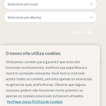
Visite o site
O nosso site utiliza cookies.
Utilizamos cookies para garantir que este site
funcione corretamente, melhore sua experiência e
mostre conteúdo relevante. Você tem o controle:
aceite todos os cookies, permita apenas os essenciais
ou gerencie suas preferências. Observe que alguns
Avisos Legais & Privacidade
Gerenciar cookies
Acessibilidade
recursos podem não funcionar como previsto se
Mapa do site
apenas os cookies essenciais estiverem ativados.
Verifique nossa Política de Cookies
© 2026 Atlas Copco Brasil Ltda.