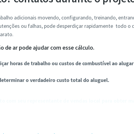
abalho adicionais movendo, configurando, treinando, entr
utenções ou falhas, pode desperdiçar rapidamente todo o
arato.
o de ar pode ajudar com esse cálculo.
içar horas de trabalho ou custos de combustível ao aluga
eterminar o verdadeiro custo total do aluguel.
to com seu representante de vendas local para obter m