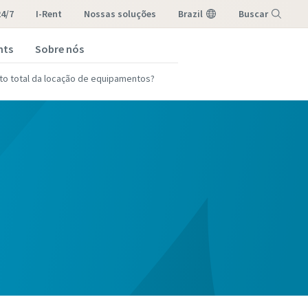
4/7
I-Rent
nossas soluções
Brazil
Buscar
hts
Sobre nós
Menu
sto total da locação de equipamentos?