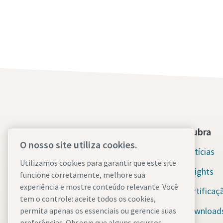
Entre em Contato
Descubra
O nosso site utiliza cookies.
Suporte de Emergência 24/7
Notícias
Utilizamos cookies para garantir que este site
Insights
funcione corretamente, melhore sua
Nossos Serviços
experiência e mostre conteúdo relevante. Você
Certificaç
Frota
tem o controle: aceite todos os cookies,
Download
permita apenas os essenciais ou gerencie suas
Indústrias
preferências. Observe que alguns recursos