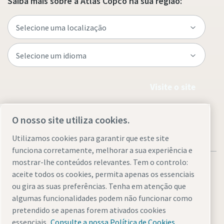
Saiba mais sobre a Atlas Copco na sua região:
Visite o site
O nosso site utiliza cookies.
Utilizamos cookies para garantir que este site
funciona corretamente, melhorar a sua experiência e
mostrar-lhe conteúdos relevantes. Tem o controlo:
aceite todos os cookies, permita apenas os essenciais
ou gira as suas preferências. Tenha em atenção que
algumas funcionalidades podem não funcionar como
Avisos legais e de privacidade
Gerir cookies
Acessibilidade
pretendido se apenas forem ativados cookies
Mapa do site
essenciais.
Consulte a nossa Política de Cookies