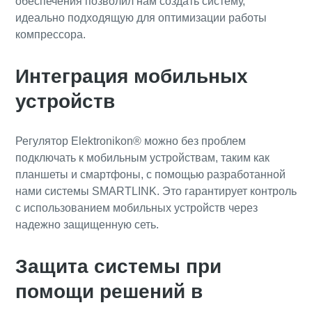
обеспечения позволил нам создать систему,
идеально подходящую для оптимизации работы
компрессора.
Интеграция мобильных
устройств
Регулятор Elektronikon® можно без проблем
подключать к мобильным устройствам, таким как
планшеты и смартфоны, с помощью разработанной
нами системы SMARTLINK. Это гарантирует контроль
с использованием мобильных устройств через
надежно защищенную сеть.
Все, что вам нужно знать о процессе
Защита системы при
транспортировки с помощью
помощи решений в
пневматических конвейеров