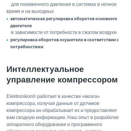
для пониженного давления в системах в ночное
время и на выходных
10 шагов к экологичному и более
автоматическая регулировка оборотов основного
энергоэффективному производству
двигателя
сжатого воздуха
в зависимости от потребности в сжатом воздухе
регулировка оборотов осушителя в соответствии с
Снижение выбросов углекислого газа для экологичного
потребностями
производства - все, что вам нужно знать
Подробнее
Интеллектуальное
управление компрессором
Elektronikon® работает в качестве «мозга»
компрессора, получая данные от датчиков
компрессора он обрабатывает их и предоставляет
вам сводную информацию. Наш опыт в разработке
аппаратного оборудования и программного