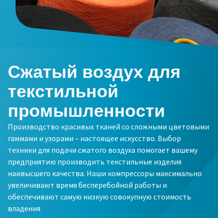
Сжатый воздух для
Все, что вам нужно знать о процессе
текстильной
транспортировки с помощью
пневматических конвейеров
Все, что вам нужно знать о процессе
Все, что вам нужно знать о процессе
промышленности
транспортировки с помощью
транспортировки с помощью
Узнайте, как сделать процесс транспортировки с
пневматических конвейеров
пневматических конвейеров
Производство красивых тканей со сложными цветовыми
помощью пневматических конвейеров более
гаммами и узорами – настоящее искусство. Выбор
эффективным.
Узнайте, как сделать процесс транспортировки с
Узнайте, как сделать процесс транспортировки с
техники для подачи сжатого воздуха помогает вашему
помощью пневматических конвейеров более
помощью пневматических конвейеров более
предприятию производить текстильные изделия
эффективным.
эффективным.
Подробнее
наивысшего качества. Наши компрессоры максимально
увеличивают время бесперебойной работы и
Подробнее
Подробнее
обеспечивают самую низкую совокупную стоимость
владения