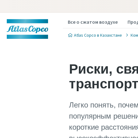
Все о сжатом воздухе
Про
Atlas Copco в Казахстане
Ком
Риски, св
транспор
Легко понять, поче
популярным решение
короткие расстояни