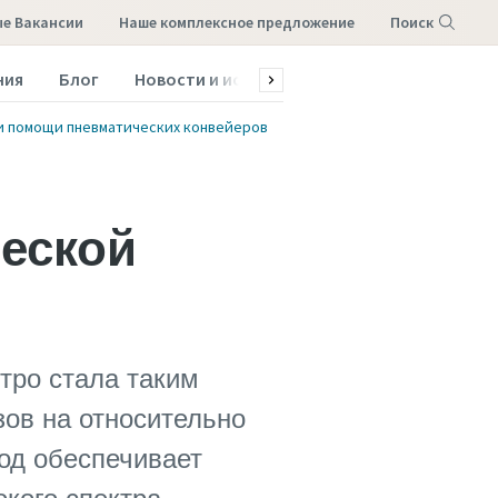
е Вакансии
наше комплексное предложение
Поиск
ния
Блог
Новости и истории
Обслуживание и зап
Меню
и помощи пневматических конвейеров
ческой
тро стала таким
ов на относительно
од обеспечивает