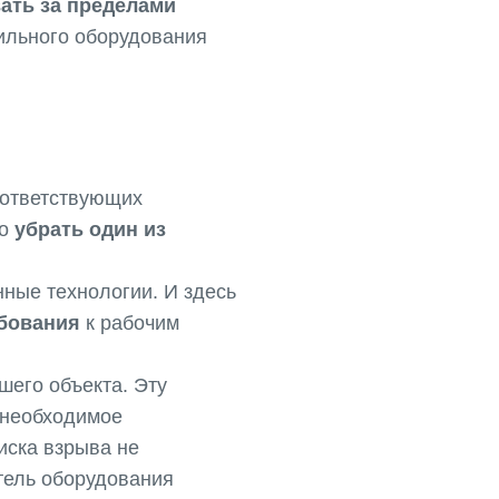
ать за пределами
вильного оборудования
оответствующих
то
убрать один из
нные технологии. И здесь
бования
к рабочим
его объекта. Эту
 необходимое
иска взрыва не
итель оборудования