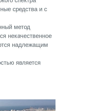
кого спектра
ные средства и с
нный метод
тся некачественное
аются надлежащим
остью является