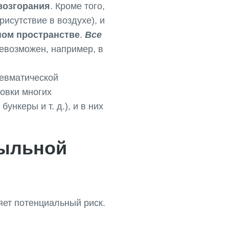
 возгорания
. Кроме того,
присутствие в воздухе), и
ном пространстве
.
Все
невозможен, например, в
невматической
овки многих
нкеры и т. д.), и в них
пыльной
яет потенциальный риск.