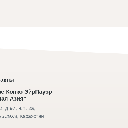
такты
с Копко ЭйрПауэр
ая Азия"
, д.97, н.п. 2а,
25C9X9, Казахстан