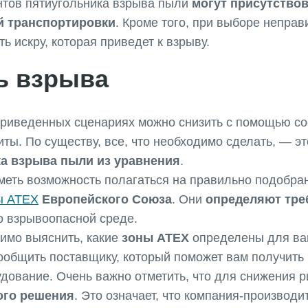
нтов пятиугольника взрыва пыли
могут присутствов
й транспортировки
. Кроме того, при выборе непра
ь искру, которая приведет к взрыву.
ь взрыва
 приведенных сценариях можно снизить с помощью с
иты. По существу, все, что необходимо сделать, — э
а взрыва пыли из уравнения
.
меть возможность полагаться на правильно подобра
ы ATEX
Европейского Союза
. Они
определяют тре
о взрывоопасной среде.
имо выяснить, какие
зоны ATEX
определены для ваш
общить поставщику, который поможет вам получить
ование. Очень важно отметить, что для снижения р
ого решения
. Это означает, что компания-производ