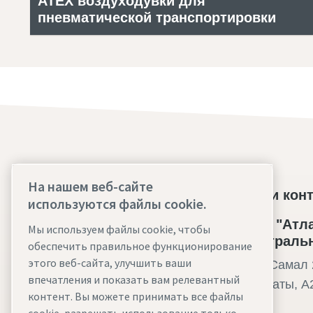
ATEX воздуходувки для
пневматической транспортировки
На нашем веб-сайте
Найдите то, что вы искали
Наши кон
используются файлы cookie.
Безмасляные компрессоры
ТОО "Атла
Мы используем файлы cookie, чтобы
Центральн
обеспечить правильное функционирование
Маслозаполненные компрессоры
этого веб-сайта, улучшить ваши
мкр. Самал 2
Сервис и запасные части
впечатления и показать вам релевантный
г.Алматы, A
контент. Вы можете принимать все файлы
Вики-статьи о сжатом воздухе