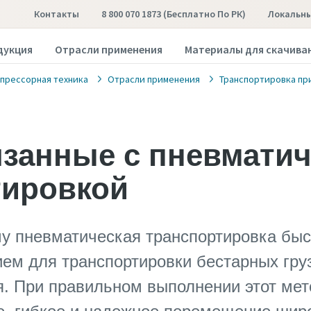
Контакты
8 800 070 1873 (бесплатно По РК)
Локальны
дукция
Отрасли применения
Материалы для скачива
прессорная техника
Отрасли применения
Транспортировка пр
язанные с пневмати
тировкой
му пневматическая транспортировка быс
м для транспортировки бестарных груз
я. При правильном выполнении этот мет