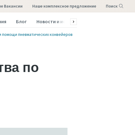
е Вакансии
наше комплексное предложение
Поиск
ния
Блог
Новости и истории
Обслуживание и зап
Меню
и помощи пневматических конвейеров
тва по