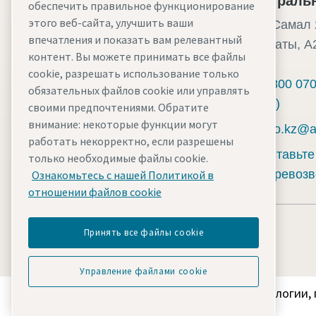
Центральн
обеспечить правильное функционирование
Маслозаполненные компрессоры
этого веб-сайта, улучшить ваши
мкр. Самал 2
Сервис и запасные части
впечатления и показать вам релевантный
г.Алматы, A
контент. Вы можете принимать все файлы
Вики-статьи о сжатом воздухе
cookie, разрешать использование только
8 800 07
обязательных файлов cookie или управлять
Блог о сжатом воздухе
РК)
своими предпочтениями. Обратите
Дополнительные решения
внимание: некоторые функции могут
info.kz@
работать некорректно, если разрешены
Паспорта безопасности
Оставьте
только необходимые файлы cookie.
перевоз
Ознакомьтесь с нашей Политикой в
отношении файлов cookie
Принять все файлы cookie
Управление файлами cookie
Узнайте, как Atlas Copco Group создает технологии