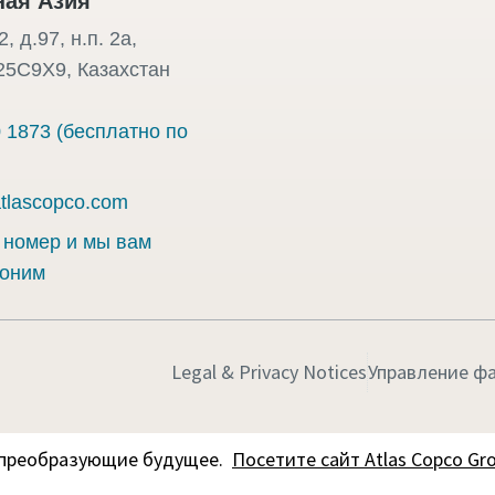
ая Азия"
, д.97, н.п. 2а,
25C9X9, Казахстан
0 1873 (бесплатно по
atlascopco.com
 номер и мы вам
воним
Legal & Privacy Notices
Управление фа
, преобразующие будущее.
Посетите сайт Atlas Copco Gr