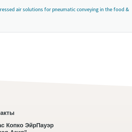
ressed air solutions for pneumatic conveying in the food &
такты
с Копко ЭйрПауэр