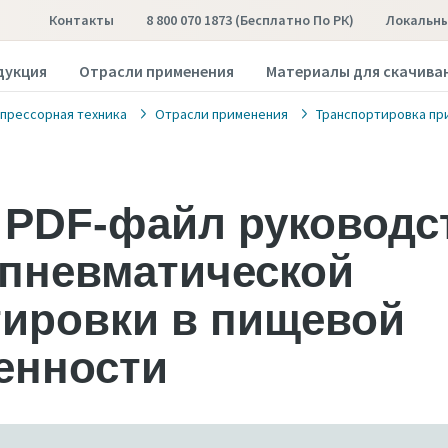
Контакты
8 800 070 1873 (бесплатно По РК)
Локальны
дукция
Отрасли применения
Материалы для скачива
прессорная техника
Отрасли применения
Транспортировка пр
 PDF-файл руководс
 пневматической
тировки в пищевой
нности