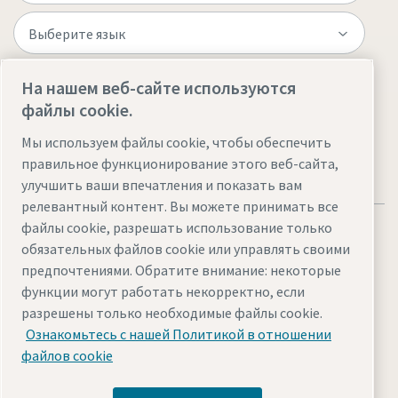
На нашем веб-сайте используются
Посетите веб-сайт
файлы cookie.
Мы используем файлы cookie, чтобы обеспечить
правильное функционирование этого веб-сайта,
улучшить ваши впечатления и показать вам
релевантный контент. Вы можете принимать все
файлы cookie, разрешать использование только
обязательных файлов cookie или управлять своими
предпочтениями. Обратите внимание: некоторые
функции могут работать некорректно, если
Правовые положения и уведомления о
разрешены только необходимые файлы cookie.
конфиденциальности
Ознакомьтесь с нашей Политикой в отношении
Управление файлами cookie
Доступ
Карта сайта
файлов cookie
© 2026 «Атлас Копко»