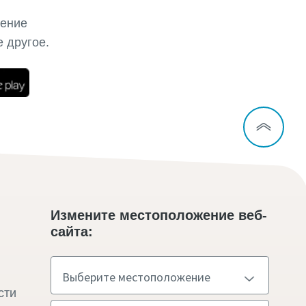
ление
е другое.
Измените местоположение веб-
сайта:
сти