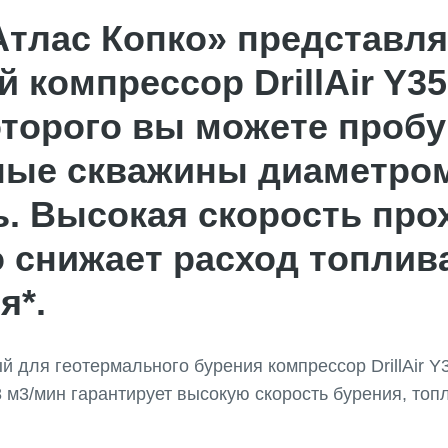
Атлас Копко» представл
 компрессор DrillAir Y35
торого вы можете пробу
ные скважины диаметром
ь. Высокая скорость про
 снижает расход топлив
я*.
 для геотермального бурения компрессор DrillAir Y
 м3/мин гарантирует высокую скорость бурения, то