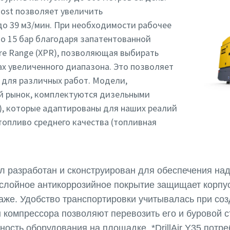
oost позволяет увеличить
до 39 м3/мин. При необходимости рабочее
о 15 бар благодаря запатентованной
re Range (XPR), позволяющая выбирать
ах увеличенного диапазона. Это позволяет
 для различных работ. Модели,
й рынок, комплектуются дизельными
II), которые адаптированы для наших реалий
топливо среднего качества (топливная
был разработан и сконструирован для обеспечения на
слойное антикоррозийное покрытие защищает корпус
же. Удобство транспортировки учитывалась при созда
 компрессора позволяют перевозить его и буровой ст
ость оборудования на площадке. *DrillAir Y35 потре