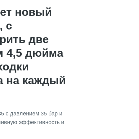
яет новый
, с
рить две
 4,5 дюйма
ходки
а на каждый
35 с давлением 35 бар и
пливную эффективность и