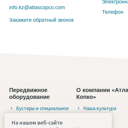
Электронн
info.kz@atlascopco.com
Телефон
Закажите обратный звонок
Передвижное
О компании «Атл
оборудование
Копко»
Бустеры и специальное
Наша культура
оборудование
Вакансии
На нашем веб-сайте
Строительный