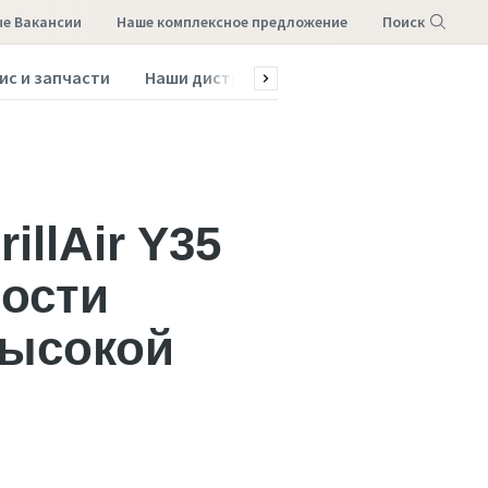
е Вакансии
наше комплексное предложение
Поиск
ис и запчасти
Наши дистрибьюторы
Меню
illAir Y35
ости
высокой