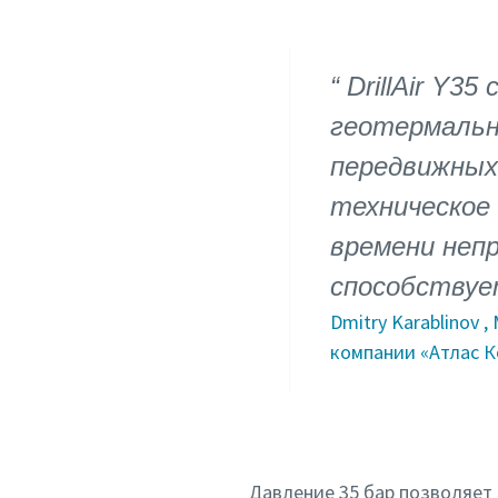
DrillAir Y
геотермальн
передвижных
техническое 
времени неп
способствуе
Dmitry Karablinov
компании «Атлас К
Давление 35 бар позволяет 