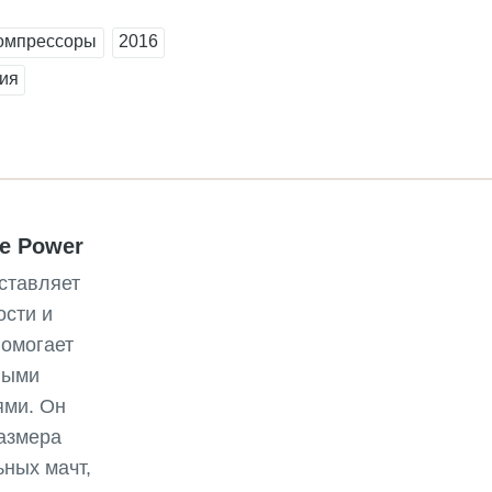
омпрессоры
2016
ия
he Power
ставляет
ости и
помогает
ными
ями. Он
азмера
ьных мачт,