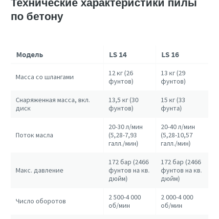
Технические характеристики пилы
по бетону
Модель
LS 14
LS 16
12 кг (26
13 кг (29
Масса со шлангами
фунтов)
фунтов)
Снаряженная масса, вкл.
13,5 кг (30
15 кг (33
диск
фунтов)
фунта)
20-30 л/мин
20-40 л/мин
Поток масла
(5,28-7,93
(5,28-10,57
галл./мин)
галл./мин)
172 бар (2466
172 бар (2466
Макс. давление
фунтов на кв.
фунтов на кв.
дюйм)
дюйм)
2 500-4 000
2 000-4 000
Число оборотов
об/мин
об/мин