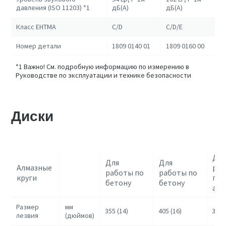
давления (ISO 11203) *1
дБ(A)
дБ(A)
Класс EHTMA
C/D
C/D/E
Номер детали
1809 0140 01
1809 0160 00
*1 Важно! См. подробную информацию по измерению в
Руководстве по эксплуатации и технике безопасности
Диски
Для
Для
Для
Алмазные
ра
работы по
работы по
круги
по
бетону
бетону
асф
Размер
мм
355 (14)
405 (16)
355 
лезвия
(дюймов)