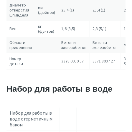
Диаметр
мм
отверстия
25,4 (1)
25,4 (1)
25,4 
(дюймов)
шпинделя
кг
Вес
1,6 (3,5)
2,3 (5,1)
1,6 (
(фунтов)
Области
Бетон и
Бетон и
Асф
применения
железобетон
железобетон
Номер
3378
3378 0050 57
3371 8097 27
детали
58
Набор для работы в воде
Набор для работы в
воде с герметичным
баком