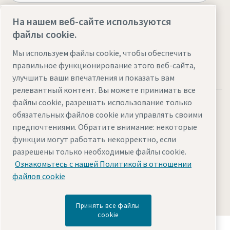
На нашем веб-сайте используются
Посетите веб-сайт
файлы cookie.
Мы используем файлы cookie, чтобы обеспечить
правильное функционирование этого веб-сайта,
улучшить ваши впечатления и показать вам
релевантный контент. Вы можете принимать все
файлы cookie, разрешать использование только
обязательных файлов cookie или управлять своими
предпочтениями. Обратите внимание: некоторые
функции могут работать некорректно, если
Правовые положения и уведомления о
разрешены только необходимые файлы cookie.
конфиденциальности
Ознакомьтесь с нашей Политикой в отношении
Управление файлами cookie
Доступ
Карта сайта
файлов cookie
© 2026 «Атлас Копко»
Принять все файлы
cookie
Узнайте, как Atlas Copco Group создает