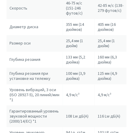
46-75 м/с
42-85 м/с (138-
Скорость
(151-246
279 футов/с)
футов/с)
355 мм (14
405 мм (16
Диаметр диска
дюймов)
дюймов)
25,4 мм (1
25,4 мм (1
Размер оси
дюйм)
дюйм)
133 мм (5,2
160 мм (6,3
Глубина резания
дюйма)
дюйма)
Глубина резания при
100 мм (3,9
125 мм (4,9
установке на тележку
дюйма)
дюйма)
Уровень вибраций, 3 оси
(ISO 28927-5), 20 линий/мин
4,9 м/с²
4,9 м/с²
*1
Гарантированный уровень
звуковой мощности
108 Lw дБ(A)
116 Lw дБ(A)
(2000/14/EC) *1
Уровень звукового
94 Lp, r=1м
102 LP, r=1м