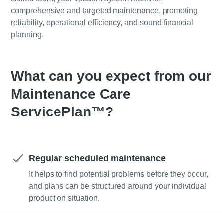
comprehensive and targeted maintenance, promoting
reliability, operational efficiency, and sound financial
Улица
Улица
Улица
planning.
Город
Город
Город
What can you expect from our
Maintenance Care
Почтовый индекс
Почтовый индекс
Почтовый индекс
ServicePlan™?
Запрос
Запрос
Запрос
Regular scheduled maintenance
Любой вопрос или запрос
Любой вопрос или запрос
Любой вопрос или запрос
It helps to find potential problems before they occur,
and plans can be structured around your individual
production situation.