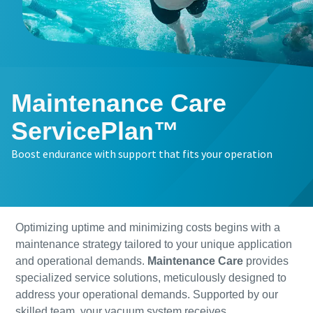
Имя
Имя
Имя
Фамилия
Фамилия
Фамилия
Maintenance Care
Электронная почта
Электронная почта
Электронная почта
ServicePlan™
Boost endurance with support that fits your operation
Телефон
Телефон
Телефон
Дополнительная информация
Дополнительная информация
Дополнительная информация
Optimizing uptime and minimizing costs begins with a
maintenance strategy tailored to your unique application
Компания
Компания
Компания
and operational demands.
Maintenance Care
provides
specialized service solutions, meticulously designed to
address your operational demands. Supported by our
Страна
Страна
Страна
skilled team, your vacuum system receives