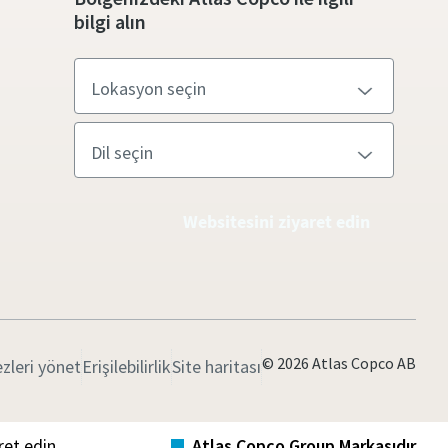
bilgi alın
Websitesini ziyaret edin
© 2026 Atlas Copco AB
zleri yönet
Erişilebilirlik
Site haritası
ret edin
Atlas Copco Group Markasıdır