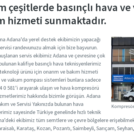
m çeşitlerde basınçlı hava ve
ım hizmeti sunmaktadır.
na Adana’da yerel destek ekibimizin yapacağı
ervisi randevunuzu almak için bize başvurun.
nuşlanan servis ekibimiz Adana ve çevresine çok
ulunan kalifiye basınçlı hava teknisyenlerimiz
teknoloji ürünü için onarım ve bakım hizmeti
rbo ve vakum pompası sistemleri bunlara sadece
44 0 581’i arayarak ulaşın ve hava kompresörü
hizmetlerimiz hakkında bizimle görüşün. Adana
ım ve Servisi Yakınızda bulunan hava
Kompresör 
rimiz sayesinde Türkiye genelinde hızlı teknik
na’deki ekibimiz tüm semtlere ve çevre bölgelere erişebilmek
isalı, Karataş, Kozan‎, Pozantı‎, Saimbeyli, Sarıçam, Seyhan, 