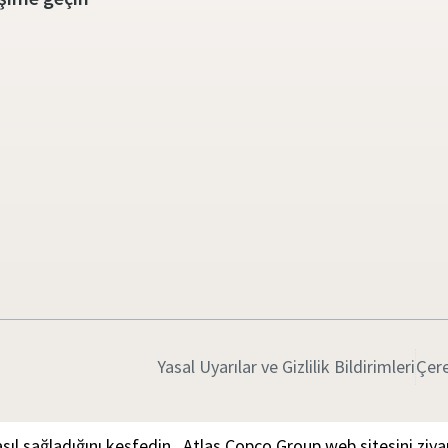
Yasal Uyarılar ve Gizlilik Bildirimleri
Çere
ıl sağladığını keşfedin.
Atlas Copco Group web sitesini ziya