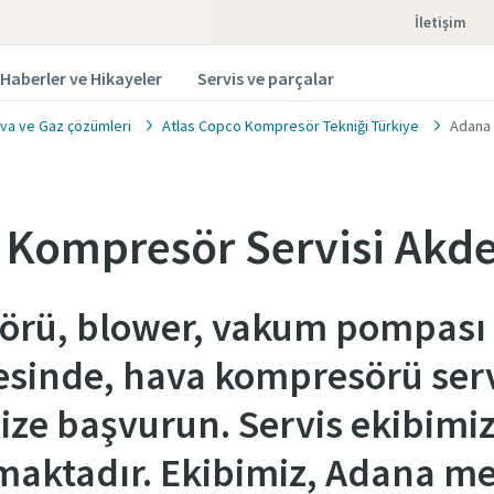
İletişim
Haberler ve Hikayeler
Servis ve parçalar
ava ve Gaz çözümleri
Atlas Copco Kompresör Tekniği Türkiye
Adana 
 Kompresör Servisi Akde
rü, blower, vakum pompası se
esinde, hava kompresörü ser
 bize başvurun. Servis ekibim
maktadır. Ekibimiz, Adana me