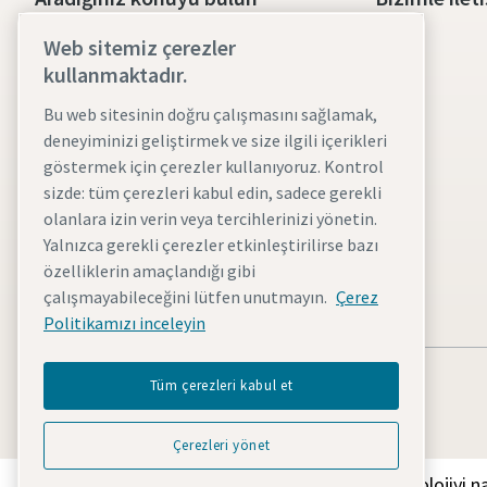
Yağsız hava kompresörleri
Web sitemiz çerezler
kullanmaktadır.
Yağ enjeksiyonlu kompresörler
Bu web sitesinin doğru çalışmasını sağlamak,
Kompresör Yedek Parça & Servis
deneyiminizi geliştirmek ve size ilgili içerikleri
göstermek için çerezler kullanıyoruz. Kontrol
Basınçlı Hava Wiki
sizde: tüm çerezleri kabul edin, sadece gerekli
Kompresör Blog
olanlara izin verin veya tercihlerinizi yönetin.
Yalnızca gerekli çerezler etkinleştirilirse bazı
Basınçlı Hava Çözümleri
özelliklerin amaçlandığı gibi
MSDS formu
çalışmayabileceğini lütfen unutmayın.
Çerez
Politikamızı inceleyin
Tüm çerezleri kabul et
Çerezleri yönet
Atlas Copco Group'un geleceği dönüştüren teknolojiyi nas