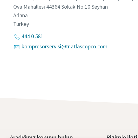
Ova Mahallesi 44364 Sokak No:10 Seyhan
Adana
Turkey
444 0 581
kompresorservisi@tr.atlascopco.com
Aradığınız konuyu bulun
Bizimle ilet