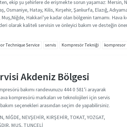
eten, ekip şu şehirlere de erişmekte sorun yaşamaz: Mersin, N
 Osmaniye, Hatay, Kilis, Kırşehir, Şanlıurfa, Elazığ, Adıyaman
an, Muş,Niğde, Hakkari’ye kadar olan bölgenin tamamı. Hav
eri olarak kaliteli servisin ve önleyici bakım ve desteğin önem
r Technique Service
servis
Kompresör Tekniği
kompresor
visi Akdeniz Bölgesi
ompresörü bakımı randevunuzu 444 0 581’i arayarak
ava kompresörü markaları ve teknolojileri için servis
bakım seçenekleri arasından seçim de yapabilirsiniz.
SİN, NİĞDE, NEVŞEHİR, KIRŞEHİR, TOKAT, YOZGAT,
IĞDIR, MUŞ, TUNCELİ