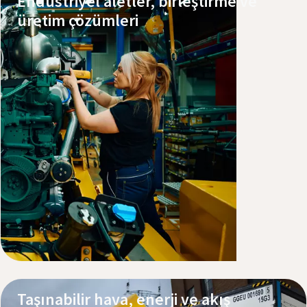
Endüstriyel aletler, birleştirme ve
üretim çözümleri
Ürünlerimizi keşfedin
Servis ve Destek
Taşınabilir hava, enerji ve akış