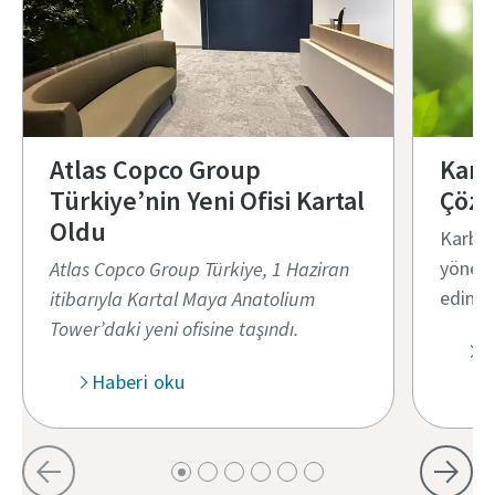
Atlas Copco Group
Karb
Türkiye’nin Yeni Ofisi Kartal
Çözü
Oldu
Karbon
yöneti
Atlas Copco Group Türkiye, 1 Haziran
edinin
itibarıyla Kartal Maya Anatolium
Tower’daki yeni ofisine taşındı.
D
Haberi oku