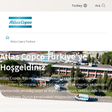
Turkey
Ara
Menü
Atlas Copco Türkiye
Atlas Copco Türkiye’ye
Hoşgeldiniz
Atlas Copco, basınçlı hava ve vakum teknolojileri, enerji
çözümleri, pompalar, elektrikli el aletleri ve montaj sistemleri
alanlarında yenilikçi ürün ve hizmetler sunan, sektöründe öncü
bir markadır. Dünya genelindeki müşterilerimiz, operasyonlarının
güvenli, sürdürülebilir ve yüksek verimlilikle yürütülmesi için her
gün Atlas Copco’nun çözümlerine güvenmektedir. Atlas Copco