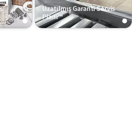
s
Uzatılmış Garanti Servis
Planı™
n
Üreticinin garantisini uzatarak yeni
planlayın,
pompanızın optimum
akımınız
performansını koruyarak doğru
a ve
yolda kalmanızı sağlayın.
unda
lmaz.