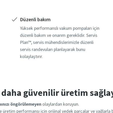
Düzenli bakım
Robot Doğrulaması
Robot Doğrulaması
Robot Doğrulaması
rulamayı başlatmak için tıklayın
rulamayı başlatmak için tıklayın
rulamayı başlatmak için tıklayın
Yüksek performanslı vakum pompaları için
Friendly
Friendly
Friendly
Captcha ⇗
Captcha ⇗
Captcha ⇗
düzenli bakım ve onarım gereklidir. Servis
Plan™, servis mühendislerimizle düzenli
servis randevuları planlayarak bunu
kolaylaştırır.
e daha güvenilir üretim sağl
ımınızı öngörülemeyen
olaylardan koruyun.
üretim performansı için orijinal yedek parçalar ve yağlarla