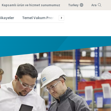
kapsamlı ürün ve hizmet sunumumuz
Turkey
Ara
Hikayeler
Temel Vakum Prensipleri
Haber bültenine kayd
Menü
eri
eri
eri