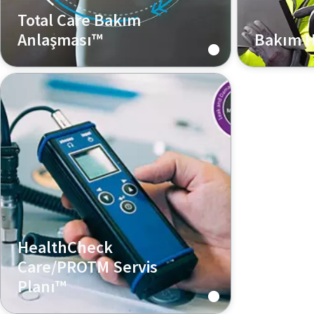
Total Care Bakım
Anlaşması™
Bakım H
Pompanızın bakımıyla ilgili her şeyi
Orijinal ye
kapsayan bir plan
kullanarak 
kapsayan bi
HealthCheck
Care/PROTM Servis
Planı™
Vakum pompanızı düzenli olarak