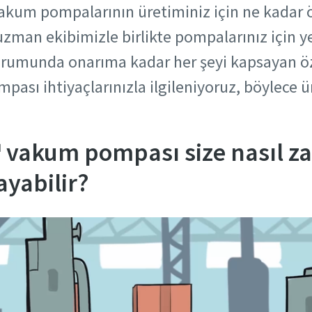
akum pompalarının üretiminiz için ne kadar
uzman ekibimizle birlikte pompalarınız için 
urumunda onarıma kadar her şeyi kapsayan öze
ası ihtiyaçlarınızla ilgileniyoruz, böylece ür
odu
™ vakum pompası size nasıl z
veya Talepler
ayabilir?
odu
odu
odu
veya Talepler
veya Talepler
veya Talepler