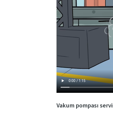
Gönder
Anti-
Doğ
Vakum pompası servis