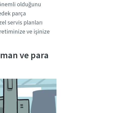
 önemli olduğunu
yedek parça
l servis planları
etiminize ve işinize
aman ve para