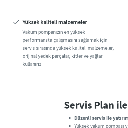
Gönder
Gönder
Gönder
Yüksek kaliteli malzemeler
Anti-
Anti-
Anti-
Doğ
Doğ
Doğ
Vakum pompanızın en yüksek
performansta çalışmasını sağlamak için
servis sırasında yüksek kaliteli malzemeler,
orijinal yedek parçalar, kitler ve yağlar
kullanırız.
Servis Plan il
Düzenli servis ile yatır
Yüksek vakum pompası ve 