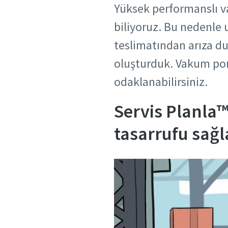
Yüksek performanslı v
biliyoruz. Bu nedenle 
Şehir
Ülke
Ülke
Ülke
teslimatından arıza d
oluşturduk. Vakum pomp
Posta k
Sokak
Sokak
Sokak
odaklanabilirsiniz.
Talep
Servis Planla
Şehir
Şehir
Şehir
Sorular 
tasarrufu sağl
Posta k
Posta k
Posta k
Talep
Talep
Talep
Sorular 
Sorular 
Sorular 