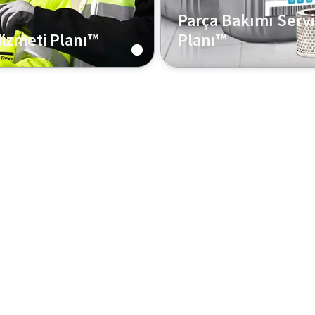
Parça Bakımı Servi
izmeti Planı™
Planı™
dek parçalar ve yağ
Yağ, kit ve yedek parçaları
rutin önleyici bakımı
kapınıza teslim edilmesini 
r plan.
böylece vakum pompası b
için doğru yedek parçalar
kitlere sahip olma konus
endişelenmenize gerek ka