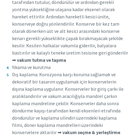
tarafından tutulur, döndürülür ve ardından gerekli
yontma yüksekliğine ulaşana kadar eksenel olarak
hareket ettirilir. Ardından hareketli kesici ünite,
Gönder
Gönder
Gönder
Gönder
konserveye doğru yönlendirilir. Konserve bir kez tam
olarak dönerken üst ve alt kesici arasındaki konserve
Anti-Robot Doğrulaması
Anti-Robot Doğrulaması
Anti-Robot Doğrulaması
Anti-Robot Doğrulaması
kenarı gerekli yükseklikte çapak bırakmayacak şekilde
Doğrulamayı başlatmak için tıklayın
Doğrulamayı başlatmak için tıklayın
Doğrulamayı başlatmak için tıklayın
Doğrulamayı başlatmak için tıklayın
kesilir. Kesilen halkalar vakumla giderilir, balyalara
Friendly
Friendly
Friendly
Friendly
Captcha ⇗
Captcha ⇗
Captcha ⇗
Captcha ⇗
bastırılır ve kalaylı teneke üretim tesisine geri gönderilir
➡
vakum tutma ve taşıma
Yıkama ve kurutma
Dış kaplama: Korozyona karşı koruma sağlamak ve
dekoratif bir tasarım uygulamak için konservelerin
dışına kaplama uygulanır. Konserveler bir giriş çarkı ile
aralıklandırılır ve vakum aracılığıyla mandrel çarkın
kaplama mandreline çekilir. Konserveler daha sonra
döndürme kayışı tarafından kendi eksenleri etrafında
döndürülür ve kaplama silindiri üzerindeki kaplama
filmi, döner kaplama mandrelleri üzerindeki
konservelere aktarılır ➡
vakum
seçme & yerleştirme