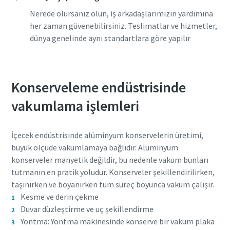
Nerede olursanız olun, iş arkadaşlarımızın yardımına
her zaman güvenebilirsiniz. Teslimatlar ve hizmetler,
dünya genelinde aynı standartlara göre yapılır
Bu talebi gönderdiğinizde Atlas
Bu talebi gönderdiğinizde Atlas
Bu talebi gönderdiğinizde Atlas
Bu talebi gönderdiğinizde Atlas
Copco, toplanan bilgiler
Copco, toplanan bilgiler
Copco, toplanan bilgiler
Copco, toplanan bilgiler
Konserveleme endüstrisinde
aracılığıyla sizinle iletişime
aracılığıyla sizinle iletişime
aracılığıyla sizinle iletişime
aracılığıyla sizinle iletişime
geçebilecektir. Daha fazla bilgi
geçebilecektir. Daha fazla bilgi
geçebilecektir. Daha fazla bilgi
geçebilecektir. Daha fazla bilgi
vakumlama işlemleri
için gizlilik politikamıza
için gizlilik politikamıza
için gizlilik politikamıza
için gizlilik politikamıza
başvurabilirsiniz.
başvurabilirsiniz.
başvurabilirsiniz.
başvurabilirsiniz.
İçecek endüstrisinde alüminyum konservelerin üretimi,
Gizlilik politikasını okudum
Gizlilik politikasını okudum
Gizlilik politikasını okudum
Gizlilik politikasını okudum
büyük ölçüde vakumlamaya bağlıdır. Alüminyum
ve kabul ediyorum
ve kabul ediyorum
ve kabul ediyorum
ve kabul ediyorum
konserveler manyetik değildir, bu nedenle vakum bunları
tutmanın en pratik yoludur. Konserveler şekillendirilirken,
Atlas Copco Vacuum'dan yeni
Atlas Copco Vacuum'dan yeni
Atlas Copco Vacuum'dan yeni
Atlas Copco Vacuum'dan yeni
taşınırken ve boyanırken tüm süreç boyunca vakum çalışır.
ürünler, etkinlikler ve özel
ürünler, etkinlikler ve özel
ürünler, etkinlikler ve özel
ürünler, etkinlikler ve özel
Kesme ve derin çekme
promosyonlar hakkında
promosyonlar hakkında
promosyonlar hakkında
promosyonlar hakkında
Duvar düzleştirme ve uç şekillendirme
bildirim almayı kabul
bildirim almayı kabul
bildirim almayı kabul
bildirim almayı kabul
ediyorum.
ediyorum.
ediyorum.
ediyorum.
Yontma: Yontma makinesinde konserve bir vakum plaka