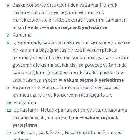
Baskı: Konserve örtü üzerinden eş zamanlı olarak
mandrel rulolarına yerleştirilir ve tüm renk
mürekkepleriyle birlikte dekoratif tasarımı tamamen
absorbe eder. ➡
vakum seçme & yerleştirme
Kurutma
İç kaplama: İç kaplama makinesinin içerisinde konserve
bir kaplama başlığına taşınır ve bir vakum plakası
üzerine yerleştirilir. Dönme konumuna ayarlanır ve biri
gövdenin alt kısmında, ikincisi ise gövdede ve tabanda
kaplama işlemi gerçekleştirecek iki adet püskürtme
tabancasından geçer. ➡
vakum seçme & yerleştirme
Boyun verme: Hala silindirik olan konserve çapı üst
kısımda azaltılır ve konservenin ucu küçültülür.
Flanşlama
Uç kaplama: Metalik parlak konserve ucu, uç kaplama
makinesinde dışarıdan kaplanır ➡
vakum
seçme &
yerleştirme
Delik, flanş çatlağı ve iç kusur olup olmadığının test
edilmesi.