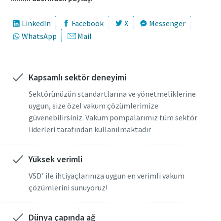
Ülke
Ülke
Ülke
Ülke
LinkedIn
Facebook
X
Messenger
WhatsApp
Mail
Sokak
Sokak
Sokak
Sokak
Kapsamlı sektör deneyimi
Şehir
Şehir
Şehir
Şehir
Sektörünüzün standartlarına ve yönetmeliklerine
uygun, size özel vakum çözümlerimize
güvenebilirsiniz. Vakum pompalarımız tüm sektör
Posta kodu
Posta kodu
Posta kodu
Posta kodu
liderleri tarafından kullanılmaktadır
Talep
Talep
Talep
Talep
Yüksek verimli
VSD⁺ ile ihtiyaçlarınıza uygun en verimli vakum
Sorular veya Talepler
Sorular veya Talepler
Sorular veya Talepler
Sorular veya Talepler
çözümlerini sunuyoruz!
Dünya çapında ağ