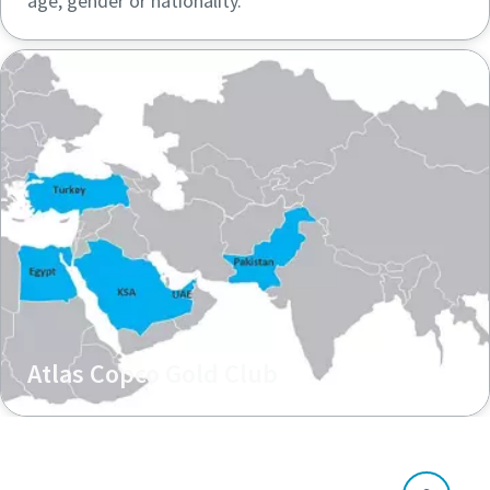
age, gender or nationality.
Atlas Copco Gold Club