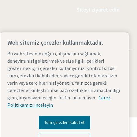
Siteyi ziyaret edin
Web sitemiz çerezler kullanmaktadır.
Bu web sitesinin doğru çalışmasını sağlamak,
deneyiminizi geliştirmek ve size ilgili içerikleri
göstermek için çerezler kullanıyoruz. Kontrol sizde:
tüm çerezleri kabul edin, sadece gerekli olanlara izin
Yasal Uyarılar ve Gizlilik Bildirimleri
Çerezleri yönet
verin veya tercihlerinizi yönetin. Yalnızca gerekli
Erişim kolaylığı
Site haritası
çerezler etkinleştirilirse bazı özelliklerin amaçlandığı
gibi çalışmayabileceğini lütfen unutmayın.
Çerez
© 2026 Atlas Copco AB
Politikamızı inceleyin
Tüm çerezleri kabul et
Atlas Copco Group'un geleceği dönüştüren teknolojiyi
nasıl sağladığını keşfedin.