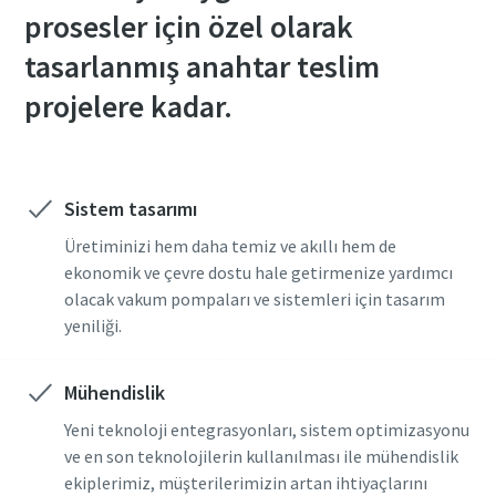
prosesler için özel olarak
Ülke
Ülke
Ülke
Ülke
Ülke
Ülke
tasarlanmış anahtar teslim
projelere kadar.
Sokak
Sokak
Sokak
Sokak
Sokak
Sokak
Şehir
Şehir
Şehir
Şehir
Şehir
Şehir
Sistem tasarımı
Üretiminizi hem daha temiz ve akıllı hem de
Posta kodu
Posta kodu
Posta kodu
Posta kodu
Posta kodu
Posta kodu
ekonomik ve çevre dostu hale getirmenize yardımcı
olacak vakum pompaları ve sistemleri için tasarım
yeniliği.
Talep
Talep
Talep
Talep
Talep
Talep
Mühendislik
Sorular veya Talepler
Sorular veya Talepler
Sorular veya Talepler
Sorular veya Talepler
Sorular veya Talepler
Sorular veya Talepler
Yeni teknoloji entegrasyonları, sistem optimizasyonu
ve en son teknolojilerin kullanılması ile mühendislik
ekiplerimiz, müşterilerimizin artan ihtiyaçlarını