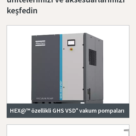
keşfedin
HEX@™ özellikli GHS VSD⁺ vakum pompaları