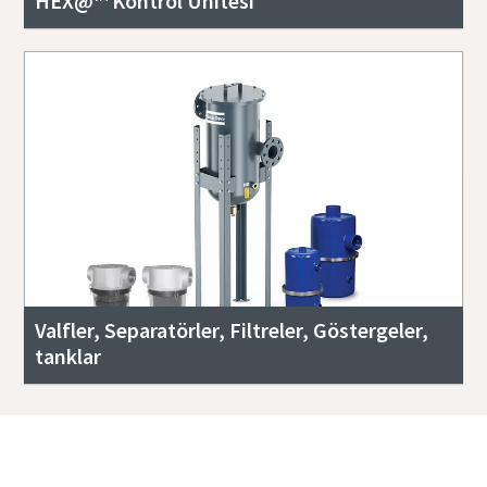
HEX@™ Kontrol Ünitesi
Valfler, Separatörler, Filtreler, Göstergeler,
tanklar
Sistem tekliflerinin tam listesi için bizimle
iletişime geçin