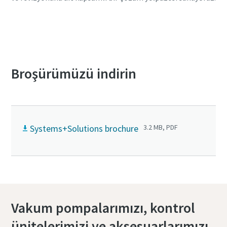
Sistem tekliflerinin tam listesi için bizimle
iletişime geçin
Broşürümüzü indirin
Systems+Solutions brochure
3.2 MB, PDF
Vakum pompalarımızı, kontrol
ünitelerimizi ve aksesuarlarımızı