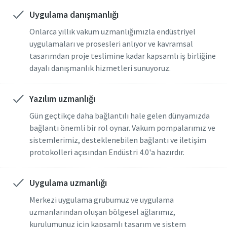
Uygulama danışmanlığı
Gönder
Gönder
Gönder
Gönder
Gönder
Gönder
Onlarca yıllık vakum uzmanlığımızla endüstriyel
uygulamaları ve prosesleri anlıyor ve kavramsal
tasarımdan proje teslimine kadar kapsamlı iş birliğine
Anti-Robot Doğrulaması
Anti-Robot Doğrulaması
Anti-Robot Doğrulaması
Anti-Robot Doğrulaması
Anti-Robot Doğrulaması
Anti-Robot Doğrulaması
dayalı danışmanlık hizmetleri sunuyoruz.
Doğrulamayı başlatmak için tıklayın
Doğrulamayı başlatmak için tıklayın
Doğrulamayı başlatmak için tıklayın
Doğrulamayı başlatmak için tıklayın
Doğrulamayı başlatmak için tıklayın
Doğrulamayı başlatmak için tıklayın
Friendly
Friendly
Friendly
Friendly
Friendly
Friendly
Captcha ⇗
Captcha ⇗
Captcha ⇗
Captcha ⇗
Captcha ⇗
Captcha ⇗
Yazılım uzmanlığı
Gün geçtikçe daha bağlantılı hale gelen dünyamızda
bağlantı önemli bir rol oynar. Vakum pompalarımız ve
sistemlerimiz, desteklenebilen bağlantı ve iletişim
protokolleri açısından Endüstri 4.0'a hazırdır.
Uygulama uzmanlığı
Merkezi uygulama grubumuz ve uygulama
uzmanlarından oluşan bölgesel ağlarımız,
kurulumunuz için kapsamlı tasarım ve sistem