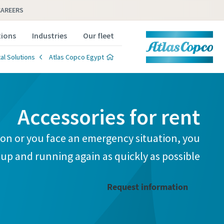
CAREERS
tions
Industries
Our fleet
al Solutions
Atlas Copco Egypt
Accessories for rent
on or you face an emergency situation, you
up and running again as quickly as possible.
Request information