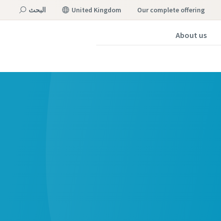
our complete offering
United Kingdom
البحث
About us
القائمة