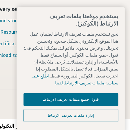
very section
Contact us today
يستخدم موقعنا ملفات تعريف
nd stories
24/7 Emergency support
الارتباط (الكوكيز).
Resources
نحن نستخدم ملفات تعريف الارتباط لضمان عمل
Our services
هذا الموقع الإلكتروني بشكل صحيح، وتحسين
ertification
Fleet
تجربتك، وعرض محتوى ملائم لك. يمكنك التحكم فى:
load zone
قبول جميع ملفات الكوكيز، أو السماح فقط
Industries
بالأساسية، أو إدارة تفضيلاتك. يُرجى ملاحظة أن
بعض الميزات قد لا تعمل بالشكل المطلوب إذا
Why rental?
اخترت تفعيل الكوكيز الضرورية فقط..
اطّلع على
سياسة ملفات تعريف الارتباط لدينا
قبول جميع ملفات تعريف الارتباط
إدارة ملفات تعريف الارتباط
اكتشفوا كيف تعمل Atlas Copco Group على تمكين التكنولوجيا التي تغير المستقبل. قوموا بزيارة