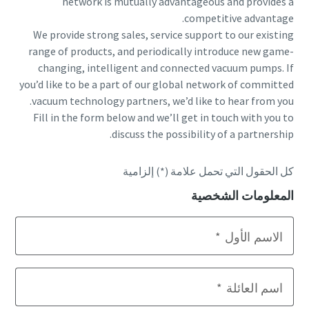
network is mutually advantageous and provides a
competitive advantage.
الشارع
الشارع
الشارع
We provide strong sales, service support to our existing
range of products, and periodically introduce new game-
changing, intelligent and connected vacuum pumps. If
المدينة
المدينة
المدينة
you’d like to be a part of our global network of committed
vacuum technology partners, we’d like to hear from you.
Fill in the form below and we’ll get in touch with you to
الرمز البريدي
الرمز البريدي
الرمز البريدي
discuss the possibility of a partnership.
طلب
طلب
طلب
كل الحقول التي تحمل علامة (*) إلزامية
المعلومات الشخصية
أي سؤال أو طلب
أي سؤال أو طلب
أي سؤال أو طلب
الاسم الأول
اسم العائلة