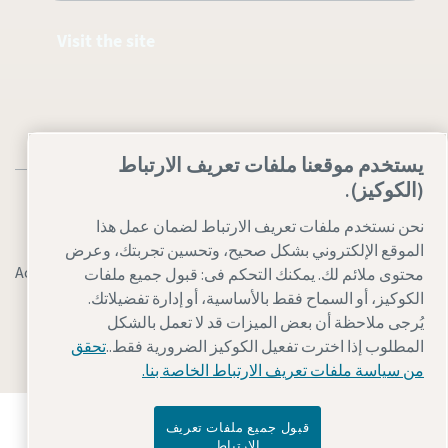
Visit the site
يستخدم موقعنا ملفات تعريف الارتباط
(الكوكيز).
نحن نستخدم ملفات تعريف الارتباط لضمان عمل هذا
الموقع الإلكتروني بشكل صحيح، وتحسين تجربتك، وعرض
Legal & Privacy Notices
إدارة ملفات تعريف الارتباط
Accessibility
محتوى ملائم لك. يمكنك التحكم فى: قبول جميع ملفات
الكوكيز، أو السماح فقط بالأساسية، أو إدارة تفضيلاتك.
Sitemap
يُرجى ملاحظة أن بعض الميزات قد لا تعمل بالشكل
© 2026 Atlas Copco AB
المطلوب إذا اخترت تفعيل الكوكيز الضرورية فقط..
تحقق
من سياسة ملفات تعريف الارتباط الخاصة بنا.
اكتشفوا كيف تعمل Atlas Copco Group على تمكين
قبول جميع ملفات تعريف
التكنولوجيا التي تغير المستقبل. قوموا بزيارة
الارتباط