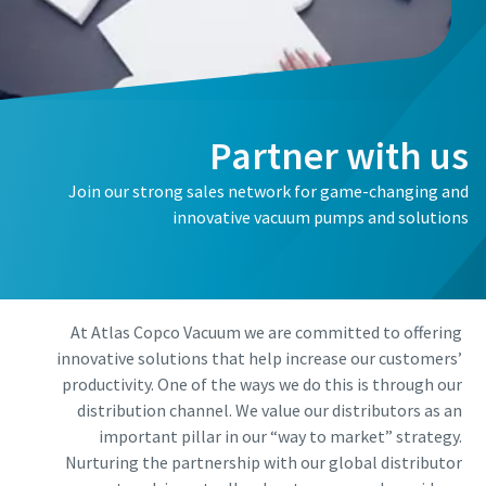
الاسم الأول
الاسم الأول
الاسم الأول
اسم العائلة
اسم العائلة
اسم العائلة
Partner with us
البريد الإلكتروني
البريد الإلكتروني
البريد الإلكتروني
Join our strong sales network for game-changing and
innovative vacuum pumps and solutions
الهاتف
الهاتف
الهاتف
معلومات إضافية
معلومات إضافية
معلومات إضافية
At Atlas Copco Vacuum we are committed to offering
innovative solutions that help increase our customers’
الشركة
الشركة
الشركة
productivity. One of the ways we do this is through our
distribution channel. We value our distributors as an
important pillar in our “way to market” strategy.
البلد
البلد
البلد
Nurturing the partnership with our global distributor