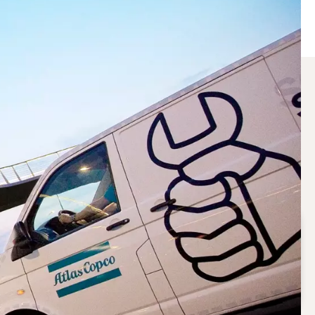
لماذا تختار خطة لصيانة الضاغ
electing the right service level will keep your production
g efficiently while keeping operational costs under control.
توفير التكاليف
تؤدي الصيانة المثالية إلى خفض التكلفة التشغيلية لنظام
الهواء المضغوط.