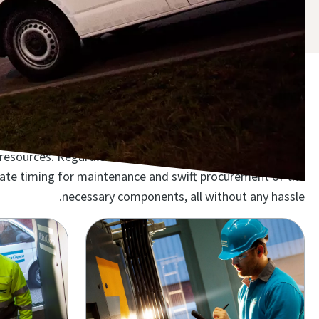
اكتشف حل صيانة الضاغط الذي
esources. Regardless of the service level you opt for, our
rate timing for maintenance and swift procurement of the
necessary components, all without any hassle.