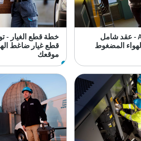
AIRPlan - عقد شامل
خطة قطع الغيار - تو
الهواء المضغوط
قطع غيار ضاغط الهو
موقعك