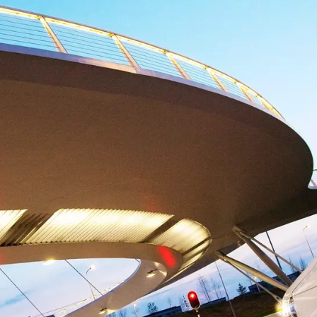
ط؟
Compressed air may be vital to your production process. S
runnin
زيادة الكفاءة التشغيلية
بفضل خبرتنا في مجال الصيانة، تمكن إدارة الموارد
بسهولة أكبر.