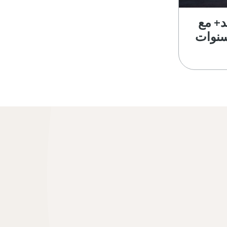
د+ مع
نوات